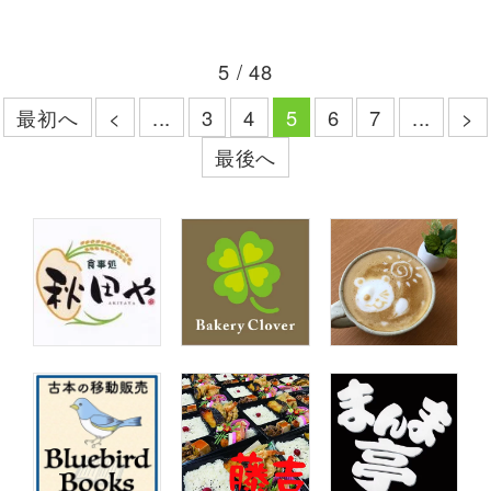
5 / 48
最初へ
<
...
3
4
5
6
7
...
>
最後へ