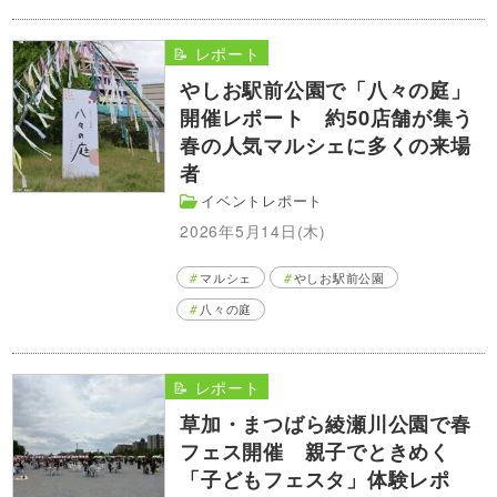
📝 レポート
やしお駅前公園で「八々の庭」
開催レポート 約50店舗が集う
春の人気マルシェに多くの来場
者
イベントレポート
2026年5月14日(木)
マルシェ
やしお駅前公園
八々の庭
📝 レポート
草加・まつばら綾瀬川公園で春
フェス開催 親子でときめく
「子どもフェスタ」体験レポ