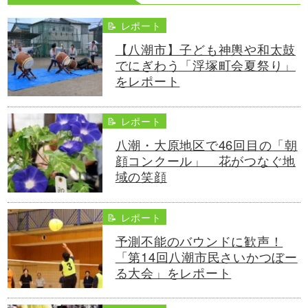
📝 レポート
【八潮市】子ども神輿や和太鼓
でにぎわう「浮塚町会夏祭り」
をレポート
📝 レポート
八潮・大原地区で46回目の「朝
顔コンクール」 花がつなぐ地
域の笑顔
📝 レポート
予測不能のバウンドに歓声！
「第14回八潮市民さいかつぼー
る大会」をレポート