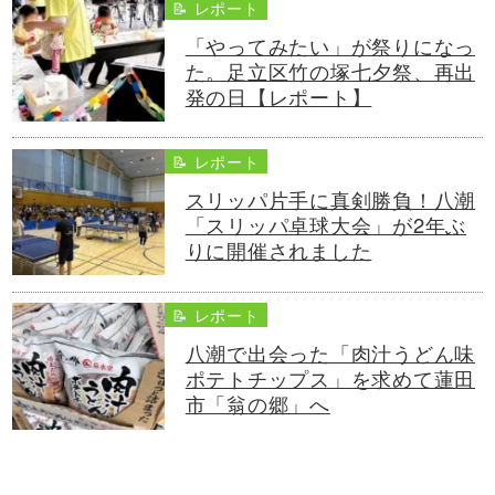
📝 レポート
「やってみたい」が祭りになっ
た。足立区竹の塚七夕祭、再出
発の日【レポート】
📝 レポート
スリッパ片手に真剣勝負！八潮
「スリッパ卓球大会」が2年ぶ
りに開催されました
📝 レポート
八潮で出会った「肉汁うどん味
ポテトチップス」を求めて蓮田
市「翁の郷」へ