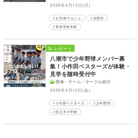
2026年4月13日(月)
お寺deマルシェ
光明寺
草加市柿木町
📝 レポート
八潮市で少年野球メンバー募
集！小作田ベスターズが体験・
見学を随時受付中
団体・チーム・サークル紹介
2026年4月10日(金)
小作田ベスターズ
少年野球
松之木小学校