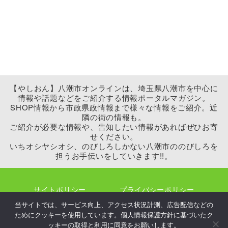
【やしおん】八潮市オンラインは、埼玉県八潮市を中心に
情報や話題などをご紹介する情報ポータルマガジン。
SHOP情報から市政県政情報まで様々な情報をご紹介。近
隣の街の情報も。
ご紹介が必要な情報や、告知したい情報があればぜひお寄
せください。
いちオシヤシオシ、のびしろしかない八潮市ののびしろを
担うお手伝いをしていきます!!。
サイトポリシー
プライバシーポリシー
当サイトでは、サービス向上、アクセス状況計測、広告配信などの
運営会社
お問い合わせ
広告掲載
ためにクッキーを使用しています。個人情報保護方針に基づいたク
ッキーの取得と利用に同意をお願いします。