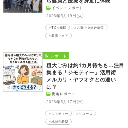
ら健康と医療を身近に体験
イベントレポート
2026年5月19日(火)
TX八潮駅
八潮中央総合病院
看護フェア
📝 レポート
粗大ごみは約1カ月待ちも…注目
集まる「ジモティー」活用術
メルカリ・ヤフオクとの違い
は？
街角レポート
2026年5月17日(日)
ジモティー
リユース
地域密着型