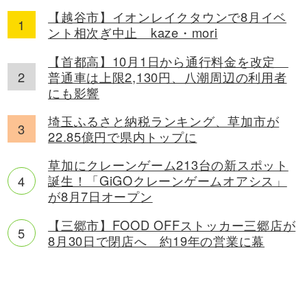
【越谷市】イオンレイクタウンで8月イベ
ント相次ぎ中止 kaze・mori
【首都高】10月1日から通行料金を改定
普通車は上限2,130円、八潮周辺の利用者
にも影響
埼玉ふるさと納税ランキング、草加市が
22.85億円で県内トップに
草加にクレーンゲーム213台の新スポット
誕生！「GiGOクレーンゲームオアシス」
が8月7日オープン
【三郷市】FOOD OFFストッカー三郷店が
8月30日で閉店へ 約19年の営業に幕