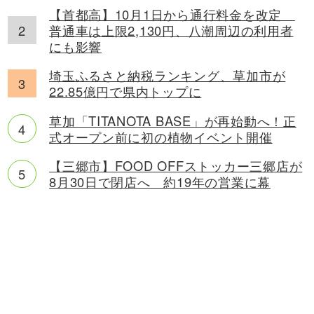
【首都高】10月1日から通行料金を改定
普通車は上限2,130円、八潮周辺の利用者
にも影響
埼玉ふるさと納税ランキング、草加市が
22.85億円で県内トップに
草加「TITANOTA BASE」が再始動へ！正
式オープン前に初の植物イベント開催
【三郷市】FOOD OFFストッカー三郷店が
8月30日で閉店へ 約19年の営業に幕