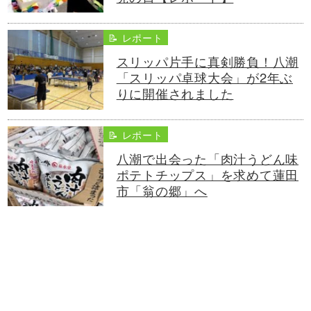
📝 レポート
スリッパ片手に真剣勝負！八潮
「スリッパ卓球大会」が2年ぶ
りに開催されました
📝 レポート
八潮で出会った「肉汁うどん味
ポテトチップス」を求めて蓮田
市「翁の郷」へ