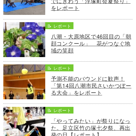
でにぎわう「浮塚町会夏祭り」
をレポート
📝 レポート
八潮・大原地区で46回目の「朝
顔コンクール」 花がつなぐ地
域の笑顔
📝 レポート
予測不能のバウンドに歓声！
「第14回八潮市民さいかつぼー
る大会」をレポート
📝 レポート
「やってみたい」が祭りになっ
た。足立区竹の塚七夕祭、再出
発の日【レポート】