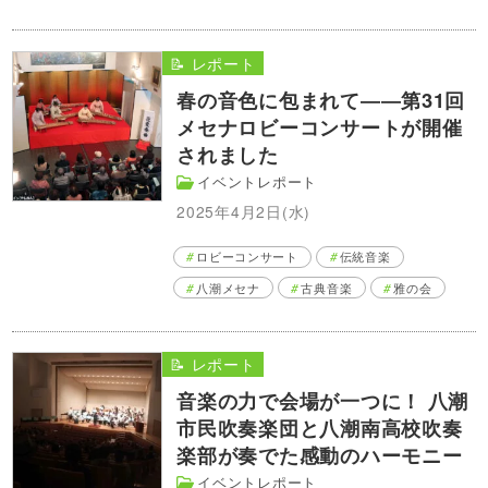
📝 レポート
春の音色に包まれて――第31回
メセナロビーコンサートが開催
されました
イベントレポート
2025年4月2日(水)
ロビーコンサート
伝統音楽
八潮メセナ
古典音楽
雅の会
📝 レポート
音楽の力で会場が一つに！ 八潮
市民吹奏楽団と八潮南高校吹奏
楽部が奏でた感動のハーモニー
イベントレポート