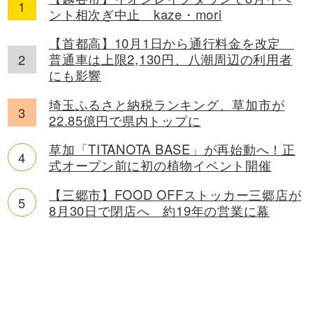
ント相次ぎ中止 kaze・mori
【首都高】10月1日から通行料金を改定
普通車は上限2,130円、八潮周辺の利用者
にも影響
埼玉ふるさと納税ランキング、草加市が
22.85億円で県内トップに
草加「TITANOTA BASE」が再始動へ！正
式オープン前に初の植物イベント開催
【三郷市】FOOD OFFストッカー三郷店が
8月30日で閉店へ 約19年の営業に幕