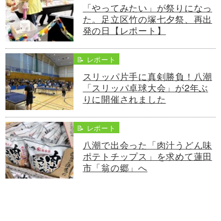
「やってみたい」が祭りになっ
た。足立区竹の塚七夕祭、再出
発の日【レポート】
📝 レポート
スリッパ片手に真剣勝負！八潮
「スリッパ卓球大会」が2年ぶ
りに開催されました
📝 レポート
八潮で出会った「肉汁うどん味
ポテトチップス」を求めて蓮田
市「翁の郷」へ