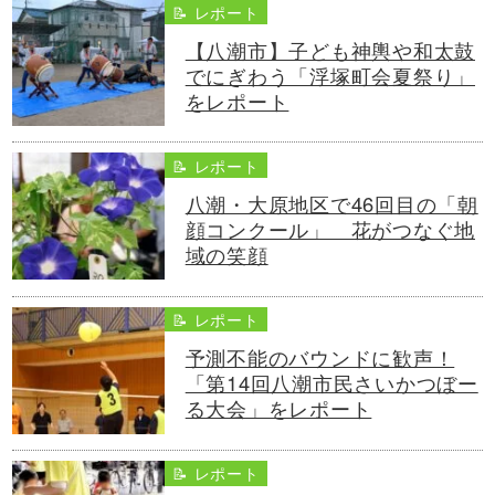
📝 レポート
【八潮市】子ども神輿や和太鼓
でにぎわう「浮塚町会夏祭り」
をレポート
📝 レポート
八潮・大原地区で46回目の「朝
顔コンクール」 花がつなぐ地
域の笑顔
📝 レポート
予測不能のバウンドに歓声！
「第14回八潮市民さいかつぼー
る大会」をレポート
📝 レポート