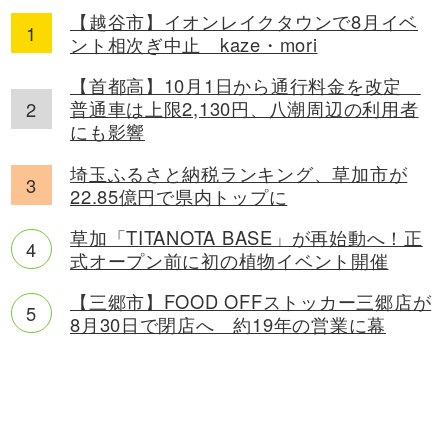
【越谷市】イオンレイクタウンで8月イベ
ント相次ぎ中止 kaze・mori
【首都高】10月1日から通行料金を改定
普通車は上限2,130円、八潮周辺の利用者
にも影響
埼玉ふるさと納税ランキング、草加市が
22.85億円で県内トップに
草加「TITANOTA BASE」が再始動へ！正
式オープン前に初の植物イベント開催
【三郷市】FOOD OFFストッカー三郷店が
8月30日で閉店へ 約19年の営業に幕