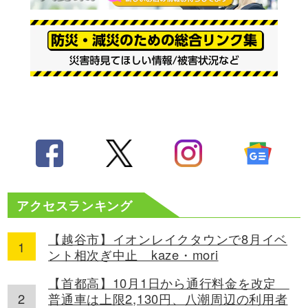
アクセスランキング
【越谷市】イオンレイクタウンで8月イベ
ント相次ぎ中止 kaze・mori
【首都高】10月1日から通行料金を改定
普通車は上限2,130円、八潮周辺の利用者