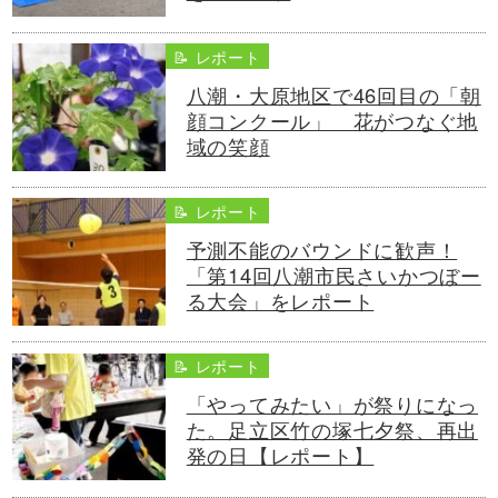
📝 レポート
八潮・大原地区で46回目の「朝
顔コンクール」 花がつなぐ地
域の笑顔
📝 レポート
予測不能のバウンドに歓声！
「第14回八潮市民さいかつぼー
る大会」をレポート
📝 レポート
「やってみたい」が祭りになっ
た。足立区竹の塚七夕祭、再出
発の日【レポート】