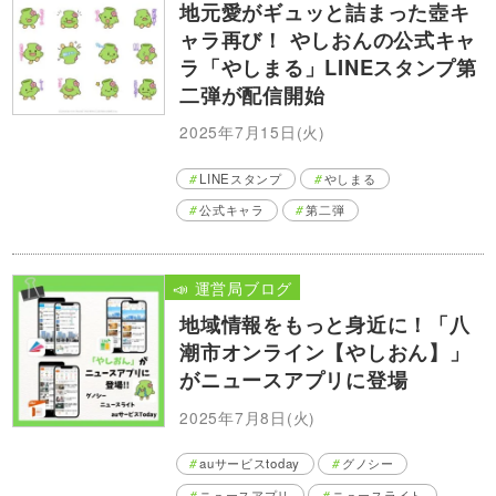
地元愛がギュッと詰まった壺キ
ャラ再び！ やしおんの公式キャ
ラ「やしまる」LINEスタンプ第
二弾が配信開始
2025年7月15日(火)
LINEスタンプ
やしまる
公式キャラ
第二弾
📣 運営局ブログ
地域情報をもっと身近に！「八
潮市オンライン【やしおん】」
がニュースアプリに登場
2025年7月8日(火)
auサービスtoday
グノシー
ニュースアプリ
ニュースライト