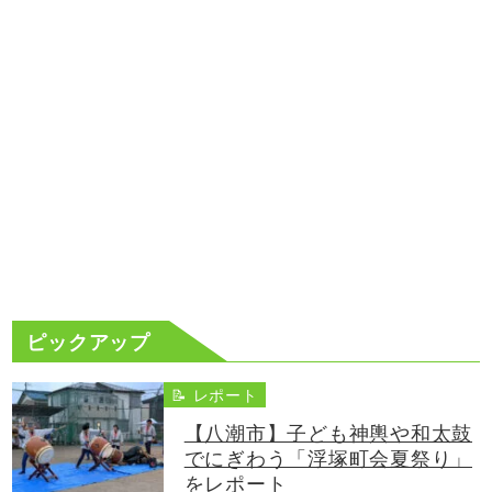
ピックアップ
📝 レポート
【八潮市】子ども神輿や和太鼓
でにぎわう「浮塚町会夏祭り」
をレポート