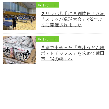
📝 レポート
スリッパ片手に真剣勝負！八潮
「スリッパ卓球大会」が2年ぶ
りに開催されました
📝 レポート
八潮で出会った「肉汁うどん味
ポテトチップス」を求めて蓮田
市「翁の郷」へ