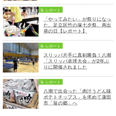
📝 レポート
「やってみたい」が祭りになっ
た。足立区竹の塚七夕祭、再出
発の日【レポート】
📝 レポート
スリッパ片手に真剣勝負！八潮
「スリッパ卓球大会」が2年ぶ
りに開催されました
📝 レポート
八潮で出会った「肉汁うどん味
ポテトチップス」を求めて蓮田
市「翁の郷」へ