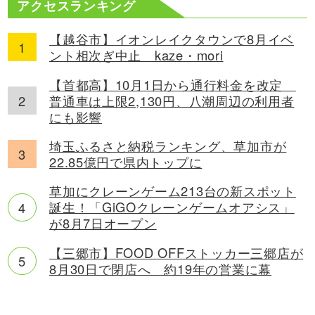
アクセスランキング
【越谷市】イオンレイクタウンで8月イベ
ント相次ぎ中止 kaze・mori
【首都高】10月1日から通行料金を改定
普通車は上限2,130円、八潮周辺の利用者
にも影響
埼玉ふるさと納税ランキング、草加市が
22.85億円で県内トップに
草加にクレーンゲーム213台の新スポット
誕生！「GiGOクレーンゲームオアシス」
が8月7日オープン
【三郷市】FOOD OFFストッカー三郷店が
8月30日で閉店へ 約19年の営業に幕