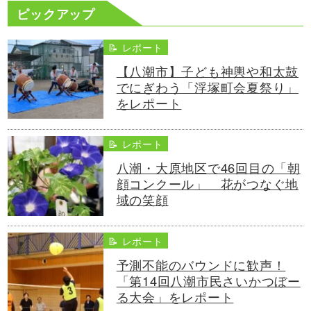
ピックアップ
📝 レポート
【八潮市】子ども神輿や和太鼓
でにぎわう「浮塚町会夏祭り」
をレポート
📝 レポート
八潮・大原地区で46回目の「朝
顔コンクール」 花がつなぐ地
域の笑顔
📝 レポート
予測不能のバウンドに歓声！
「第14回八潮市民さいかつぼー
る大会」をレポート