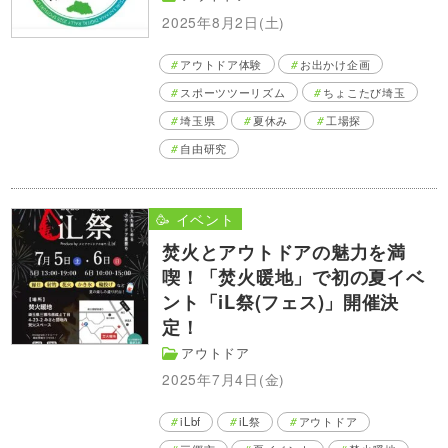
2025年8月2日(土)
アウトドア体験
お出かけ企画
スポーツツーリズム
ちょこたび埼玉
埼玉県
夏休み
工場探
自由研究
🥳 イベント
焚火とアウトドアの魅力を満
喫！「焚火暖地」で初の夏イベ
ント「iL祭(フェス)」開催決
定！
アウトドア
2025年7月4日(金)
iLbf
iL祭
アウトドア