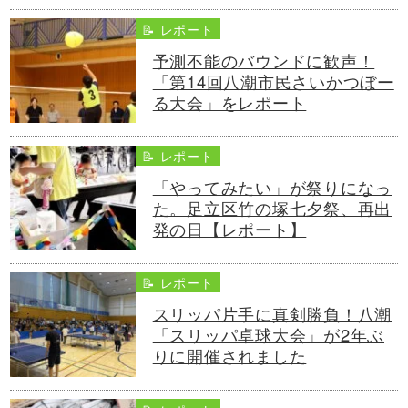
📝 レポート
予測不能のバウンドに歓声！
「第14回八潮市民さいかつぼー
る大会」をレポート
📝 レポート
「やってみたい」が祭りになっ
た。足立区竹の塚七夕祭、再出
発の日【レポート】
📝 レポート
スリッパ片手に真剣勝負！八潮
「スリッパ卓球大会」が2年ぶ
りに開催されました