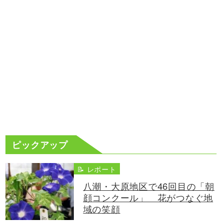
ピックアップ
📝 レポート
八潮・大原地区で46回目の「朝
顔コンクール」 花がつなぐ地
域の笑顔