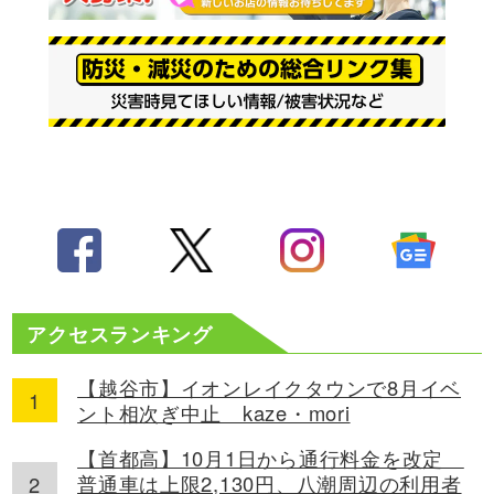
アクセスランキング
【越谷市】イオンレイクタウンで8月イベ
ント相次ぎ中止 kaze・mori
【首都高】10月1日から通行料金を改定
普通車は上限2,130円、八潮周辺の利用者