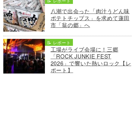
📝 レポート
八潮で出会った「肉汁うどん味
ポテトチップス」を求めて蓮田
市「翁の郷」へ
📝 レポート
工場がライブ会場に！三郷
「ROCK JUNKIE FEST
2026」で響いた熱いロック【レ
ポート】