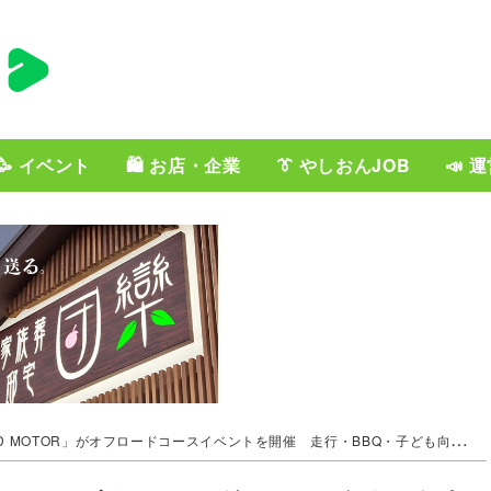
🥳 イベント
🛍️ お店・企業
👔 やしおんJOB
📣 
 MOTOR」がオフロードコースイベントを開催 走行・BBQ・子ども向け企画も