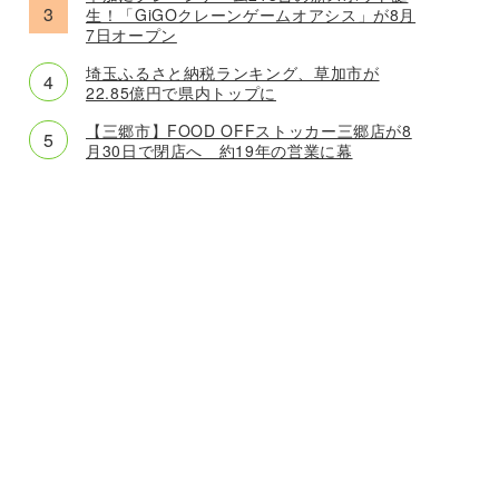
生！「GiGOクレーンゲームオアシス」が8月
7日オープン
埼玉ふるさと納税ランキング、草加市が
22.85億円で県内トップに
【三郷市】FOOD OFFストッカー三郷店が8
月30日で閉店へ 約19年の営業に幕