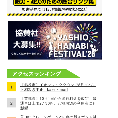
アクセスランキング
【越谷市】イオンレイクタウンで8月イベン
ト相次ぎ中止 kaze・mori
【首都高】10月1日から通行料金を改定 普
通車は上限2,130円、八潮周辺の利用者にも
影響
草加にクレーンゲーム213台の新スポット誕