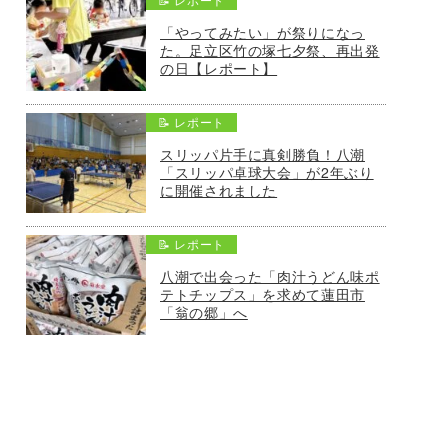
「やってみたい」が祭りになっ
た。足立区竹の塚七夕祭、再出発
の日【レポート】
📝 レポート
スリッパ片手に真剣勝負！八潮
「スリッパ卓球大会」が2年ぶり
に開催されました
📝 レポート
八潮で出会った「肉汁うどん味ポ
テトチップス」を求めて蓮田市
「翁の郷」へ