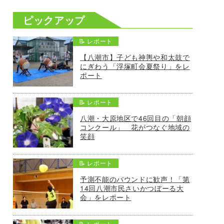
ピックアップ
📝 レポート
【八潮市】子ども神輿や和太鼓で
にぎわう「浮塚町会夏祭り」をレ
ポート
📝 レポート
八潮・大原地区で46回目の「朝顔
コンクール」 花がつなぐ地域の
笑顔
📝 レポート
予測不能のバウンドに歓声！「第
14回八潮市民さいかつぼーる大
会」をレポート
📝 レポート