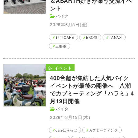
＆ABARTH好きが集う交流イベ
ント
バイク
2026年6月5日(金)
1414CAFE
EKO茶
TANAX
三郷市
🥳 イベント
400台超が集結した人気バイク
イベントが最後の開催へ 八潮
でカブミーティング「ハラミ」4
月19日開催
バイク
2026年3月19日(木)
cafeはらっぱ
カブミーティング