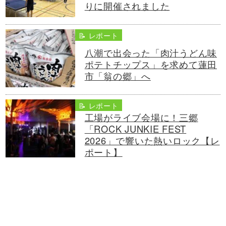
りに開催されました
📝 レポート
八潮で出会った「肉汁うどん味
ポテトチップス」を求めて蓮田
市「翁の郷」へ
📝 レポート
工場がライブ会場に！三郷
「ROCK JUNKIE FEST
2026」で響いた熱いロック【レ
ポート】