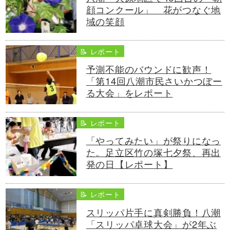
顔コンクール」 花がつなぐ地
域の笑顔
📝 レポート
予測不能のバウンドに歓声！
「第14回八潮市民さいかつぼー
る大会」をレポート
📝 レポート
「やってみたい」が祭りになっ
た。足立区竹の塚七夕祭、再出
発の日【レポート】
📝 レポート
スリッパ片手に真剣勝負！八潮
「スリッパ卓球大会」が2年ぶ