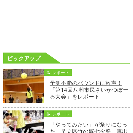
ピックアップ
📝 レポート
予測不能のバウンドに歓声！
「第14回八潮市民さいかつぼー
る大会」をレポート
📝 レポート
「やってみたい」が祭りになっ
た。足立区竹の塚七夕祭、再出