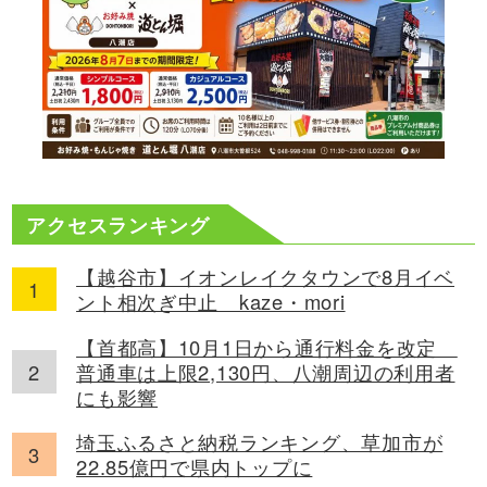
アクセスランキング
【越谷市】イオンレイクタウンで8月イベ
ント相次ぎ中止 kaze・mori
【首都高】10月1日から通行料金を改定
普通車は上限2,130円、八潮周辺の利用者
にも影響
埼玉ふるさと納税ランキング、草加市が
22.85億円で県内トップに