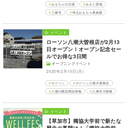
おもちゃの広場
みさと団地
三郷市
埼玉おもちゃ美術館
🥳 イベント
ローソン八潮大曽根店が2月13
日オープン！オープン記念セー
ルでお得な3日間
オープニングイベント
2025年2月10日(月)
ローソン
ローソン八潮大曽根店
八潮の開店閉店情報
八潮市大曽根
🥳 イベント
【草加市】獨協大学前で新たな
歴史の幕開け！「獨協大学前