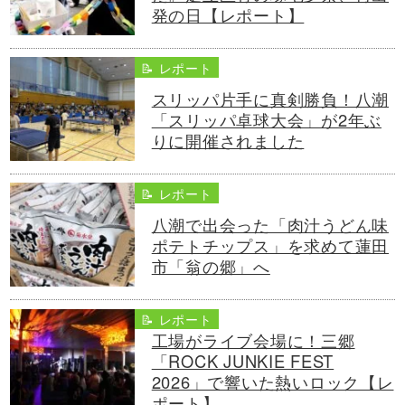
発の日【レポート】
📝 レポート
スリッパ片手に真剣勝負！八潮
「スリッパ卓球大会」が2年ぶ
りに開催されました
📝 レポート
八潮で出会った「肉汁うどん味
ポテトチップス」を求めて蓮田
市「翁の郷」へ
📝 レポート
工場がライブ会場に！三郷
「ROCK JUNKIE FEST
2026」で響いた熱いロック【レ
ポート】