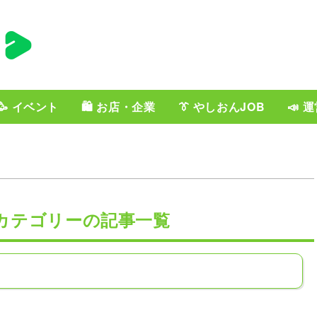
🥳 イベント
🛍️ お店・企業
👔 やしおんJOB
📣 
カテゴリーの記事一覧