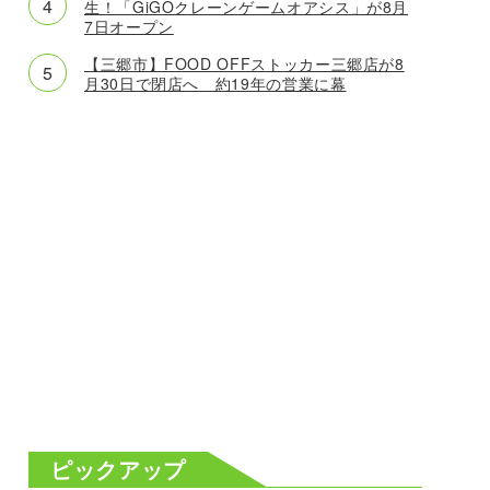
生！「GiGOクレーンゲームオアシス」が8月
7日オープン
【三郷市】FOOD OFFストッカー三郷店が8
月30日で閉店へ 約19年の営業に幕
ピックアップ