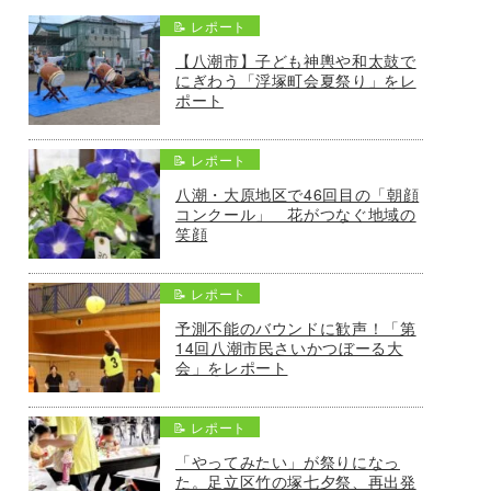
📝 レポート
【八潮市】子ども神輿や和太鼓で
にぎわう「浮塚町会夏祭り」をレ
ポート
📝 レポート
八潮・大原地区で46回目の「朝顔
コンクール」 花がつなぐ地域の
笑顔
📝 レポート
予測不能のバウンドに歓声！「第
14回八潮市民さいかつぼーる大
会」をレポート
📝 レポート
「やってみたい」が祭りになっ
た。足立区竹の塚七夕祭、再出発