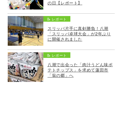
の日【レポート】
📝 レポート
スリッパ片手に真剣勝負！八潮
「スリッパ卓球大会」が2年ぶり
に開催されました
📝 レポート
八潮で出会った「肉汁うどん味ポ
テトチップス」を求めて蓮田市
「翁の郷」へ