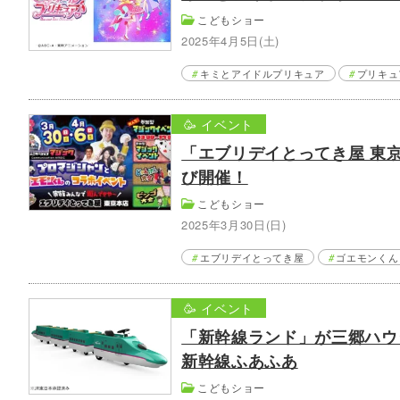
こどもショー
2025年4月5日(土)
キミとアイドルプリキュア
プリキュ
🥳 イベント
「エブリデイとってき屋 東
び開催！
こどもショー
2025年3月30日(日)
エブリデイとってき屋
ゴエモンくん
🥳 イベント
「新幹線ランド」が三郷ハウ
新幹線ふあふあ
こどもショー