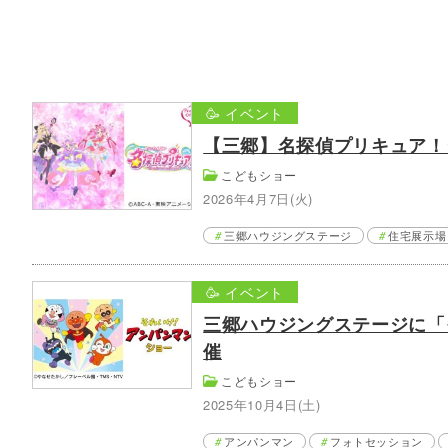
🥳 イベント
【三郷】名探偵プリキュア！
こどもショー
2026年4月7日(火)
三郷ハウジングステージ
住宅展示場
🥳 イベント
三郷ハウジングステージに「
催
こどもショー
2025年10月4日(土)
アンパンマン
フォトセッション