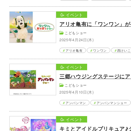
🥳 イベント
アリオ亀有に「ワンワン」が
こどもショー
2025年4月24日(木)
アリオ亀有
ワンワン
西けいこ
🥳 イベント
三郷ハウジングステージにア
こどもショー
2025年4月10日(木)
アンパンマン
アンパンマンショー
🥳 イベント
キミとアイドルプリキュア♪