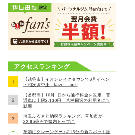
アクセスランキング
【越谷市】イオンレイクタウンで8月イベン
ト相次ぎ中止 kaze・mori
【首都高】10月1日から通行料金を改定 普
通車は上限2,130円、八潮周辺の利用者にも
影響
埼玉ふるさと納税ランキング、草加市が
22.85億円で県内トップに
草加にクレーンゲーム213台の新スポット誕