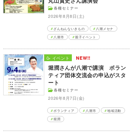
丸山貴史さん講演会
各種セミナー
2026年8月8日(土)
ざんねんないきもの
八潮メセナ
八潮市
親子イベント
NEW!!
🥳 イベント
堀潤さんが八潮で講演 ボラン
ティア団体交流会の申込がスタ
ート
各種セミナー
2026年8月7日(金)
ボランティア
八潮市
地域活動
堀潤