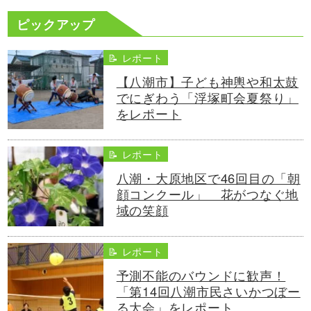
ピックアップ
📝 レポート
【八潮市】子ども神輿や和太鼓
でにぎわう「浮塚町会夏祭り」
をレポート
📝 レポート
八潮・大原地区で46回目の「朝
顔コンクール」 花がつなぐ地
域の笑顔
📝 レポート
予測不能のバウンドに歓声！
「第14回八潮市民さいかつぼー
る大会」をレポート