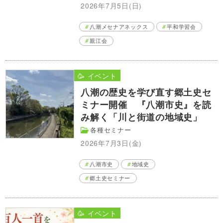
2026年7月5日(日)
八潮メセナアネックス
平和学習会
親江会
🥳 イベント
八潮の歴史を学び直す郷土史セ
ミナー開催 『八潮市史』を読
み解く「川と街道の地域史」
各種セミナー
2026年7月3日(金)
八潮市史
地域史
郷土史セミナー
🥳 イベント