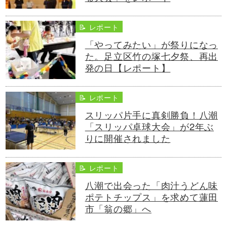
📝 レポート
「やってみたい」が祭りになっ
た。足立区竹の塚七夕祭、再出
発の日【レポート】
📝 レポート
スリッパ片手に真剣勝負！八潮
「スリッパ卓球大会」が2年ぶ
りに開催されました
📝 レポート
八潮で出会った「肉汁うどん味
ポテトチップス」を求めて蓮田
市「翁の郷」へ