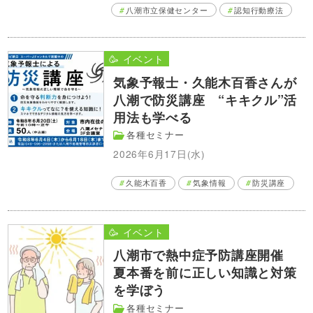
八潮市立保健センター
認知行動療法
🥳 イベント
気象予報士・久能木百香さんが
八潮で防災講座 “キキクル”活
用法も学べる
各種セミナー
2026年6月17日(水)
久能木百香
気象情報
防災講座
🥳 イベント
八潮市で熱中症予防講座開催
夏本番を前に正しい知識と対策
を学ぼう
各種セミナー