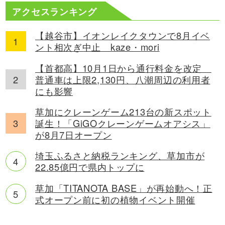
アクセスランキング
【越谷市】イオンレイクタウンで8月イベ
ント相次ぎ中止 kaze・mori
【首都高】10月1日から通行料金を改定
普通車は上限2,130円、八潮周辺の利用者
にも影響
草加にクレーンゲーム213台の新スポット
誕生！「GiGOクレーンゲームオアシス」
が8月7日オープン
埼玉ふるさと納税ランキング、草加市が
22.85億円で県内トップに
草加「TITANOTA BASE」が再始動へ！正
式オープン前に初の植物イベント開催