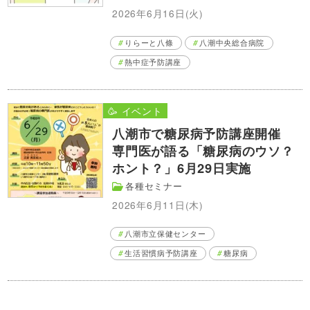
2026年6月16日(火)
りらーと八條
八潮中央総合病院
熱中症予防講座
🥳 イベント
八潮市で糖尿病予防講座開催
専門医が語る「糖尿病のウソ？
ホント？」6月29日実施
各種セミナー
2026年6月11日(木)
八潮市立保健センター
生活習慣病予防講座
糖尿病