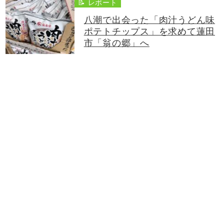
📝 レポート
八潮で出会った「肉汁うどん味
ポテトチップス」を求めて蓮田
市「翁の郷」へ