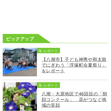
ピックアップ
📝 レポート
【八潮市】子ども神輿や和太鼓
でにぎわう「浮塚町会夏祭り」
をレポート
📝 レポート
八潮・大原地区で46回目の「朝
顔コンクール」 花がつなぐ地
域の笑顔