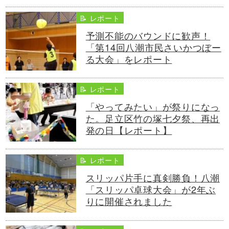
📝 レポート
予測不能のバウンドに歓声！
「第14回八潮市民さいかつぼー
る大会」をレポート
📝 レポート
「やってみたい」が祭りになっ
た。足立区竹の塚七夕祭、再出
発の日【レポート】
📝 レポート
スリッパ片手に真剣勝負！八潮
「スリッパ卓球大会」が2年ぶ
りに開催されました