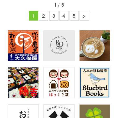
1 / 5
1
2
3
4
5
>