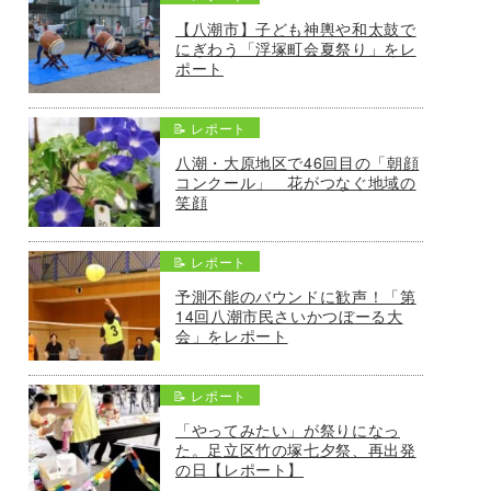
【八潮市】子ども神輿や和太鼓で
にぎわう「浮塚町会夏祭り」をレ
ポート
📝 レポート
八潮・大原地区で46回目の「朝顔
コンクール」 花がつなぐ地域の
笑顔
📝 レポート
予測不能のバウンドに歓声！「第
14回八潮市民さいかつぼーる大
会」をレポート
📝 レポート
「やってみたい」が祭りになっ
た。足立区竹の塚七夕祭、再出発
の日【レポート】