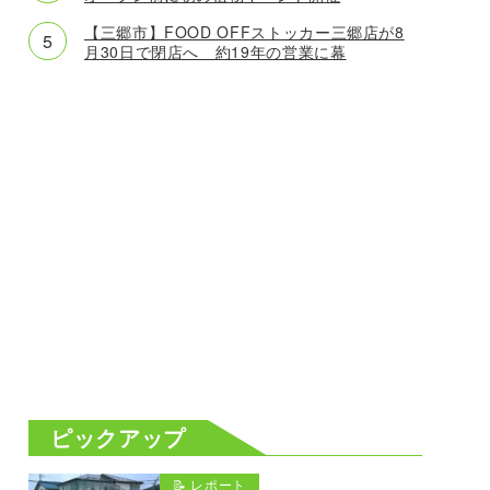
【三郷市】FOOD OFFストッカー三郷店が8
月30日で閉店へ 約19年の営業に幕
ピックアップ
📝 レポート