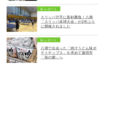
📝 レポート
スリッパ片手に真剣勝負！八潮
「スリッパ卓球大会」が2年ぶり
に開催されました
📝 レポート
八潮で出会った「肉汁うどん味ポ
テトチップス」を求めて蓮田市
「翁の郷」へ