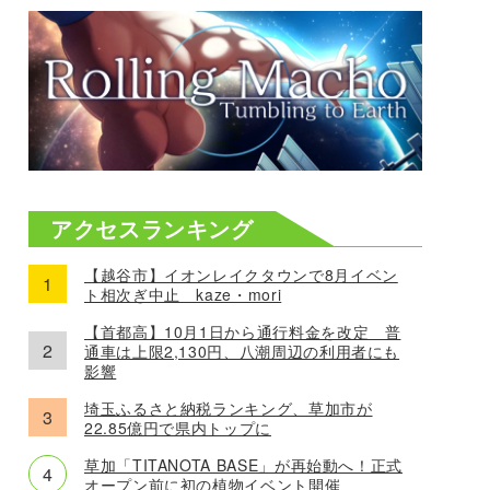
アクセスランキング
【越谷市】イオンレイクタウンで8月イベン
ト相次ぎ中止 kaze・mori
【首都高】10月1日から通行料金を改定 普
通車は上限2,130円、八潮周辺の利用者にも
影響
埼玉ふるさと納税ランキング、草加市が
22.85億円で県内トップに
草加「TITANOTA BASE」が再始動へ！正式
オープン前に初の植物イベント開催