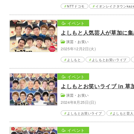
NTTドコモ
イオンレイクタウンkaz
🥳 イベント
よしもと人気芸人が草加に集結
演芸・お笑い
2025年12月2日(火)
よしもと
よしもとお笑いライブ
🥳 イベント
よしもとお笑いライブ in 草
演芸・お笑い
2024年8月25日(日)
よしもとお笑いライブ
よしもと芸人
🥳 イベント