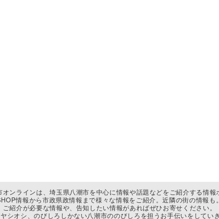
市オンラインは、埼玉県八潮市を中心に情報や話題などをご紹介する情報
SHOP情報から市政県政情報まで様々な情報をご紹介。近隣の街の情報も
ご紹介が必要な情報や、告知したい情報があればぜひお寄せください。
ヤシオシ、のびしろしかない八潮市ののびしろを担うお手伝いをしていき