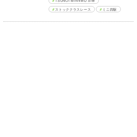
TSUNOI Mini4WD Site
ストッククラスレース
ミニ四駆