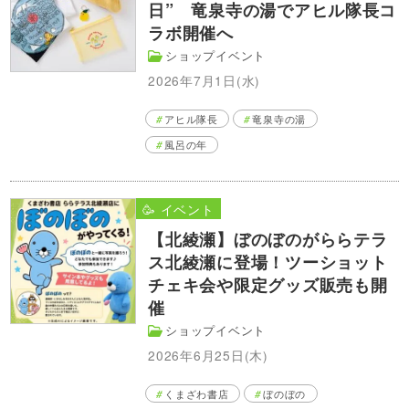
日” 竜泉寺の湯でアヒル隊長コ
ラボ開催へ
ショップイベント
2026年7月1日(水)
アヒル隊長
竜泉寺の湯
風呂の年
🥳 イベント
【北綾瀬】ぼのぼのがららテラ
ス北綾瀬に登場！ツーショット
チェキ会や限定グッズ販売も開
催
ショップイベント
2026年6月25日(木)
くまざわ書店
ぼのぼの