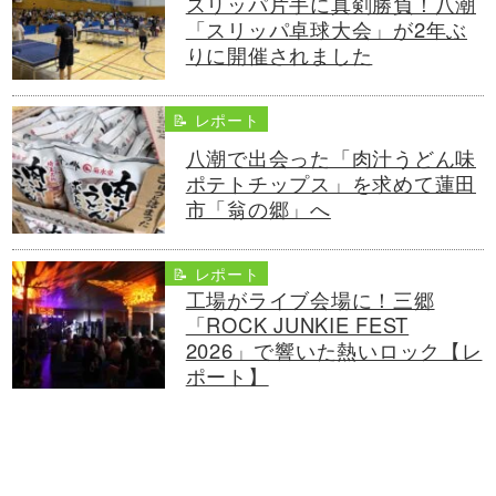
スリッパ片手に真剣勝負！八潮
「スリッパ卓球大会」が2年ぶ
りに開催されました
📝 レポート
八潮で出会った「肉汁うどん味
ポテトチップス」を求めて蓮田
市「翁の郷」へ
📝 レポート
工場がライブ会場に！三郷
「ROCK JUNKIE FEST
2026」で響いた熱いロック【レ
ポート】