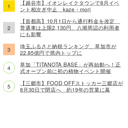
【越谷市】イオンレイクタウンで8月イベ
ント相次ぎ中止 kaze・mori
【首都高】10月1日から通行料金を改定
普通車は上限2,130円、八潮周辺の利用者
にも影響
埼玉ふるさと納税ランキング、草加市が
22.85億円で県内トップに
草加「TITANOTA BASE」が再始動へ！正
式オープン前に初の植物イベント開催
【三郷市】FOOD OFFストッカー三郷店が
8月30日で閉店へ 約19年の営業に幕