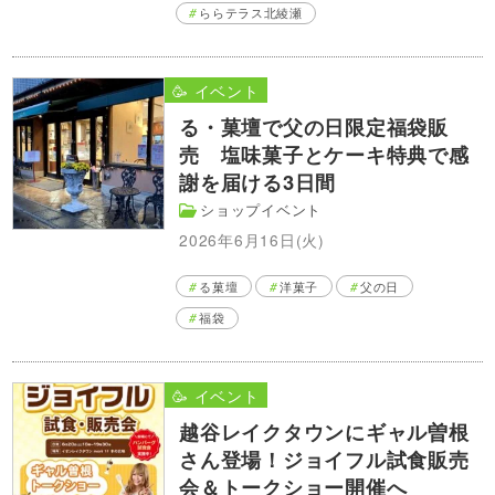
ららテラス北綾瀬
🥳 イベント
る・菓壇で父の日限定福袋販
売 塩味菓子とケーキ特典で感
謝を届ける3日間
ショップイベント
2026年6月16日(火)
る菓壇
洋菓子
父の日
福袋
🥳 イベント
越谷レイクタウンにギャル曽根
さん登場！ジョイフル試食販売
会＆トークショー開催へ