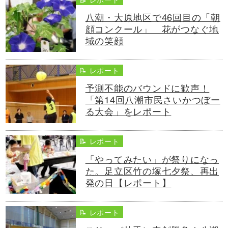
八潮・大原地区で46回目の「朝
顔コンクール」 花がつなぐ地
域の笑顔
📝 レポート
予測不能のバウンドに歓声！
「第14回八潮市民さいかつぼー
る大会」をレポート
📝 レポート
「やってみたい」が祭りになっ
た。足立区竹の塚七夕祭、再出
発の日【レポート】
📝 レポート