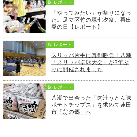
📝 レポート
「やってみたい」が祭りになっ
た。足立区竹の塚七夕祭、再出
発の日【レポート】
📝 レポート
スリッパ片手に真剣勝負！八潮
「スリッパ卓球大会」が2年ぶ
りに開催されました
📝 レポート
八潮で出会った「肉汁うどん味
ポテトチップス」を求めて蓮田
市「翁の郷」へ