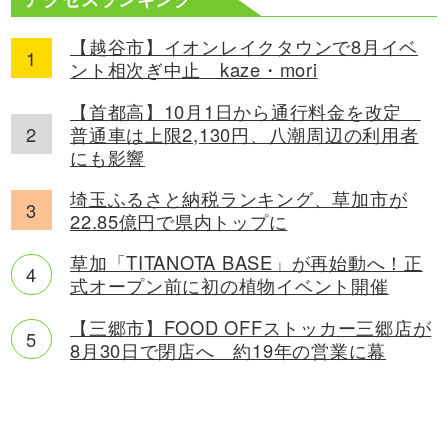
【越谷市】イオンレイクタウンで8月イベ
ント相次ぎ中止 kaze・mori
【首都高】10月1日から通行料金を改定
普通車は上限2,130円、八潮周辺の利用者
にも影響
埼玉ふるさと納税ランキング、草加市が
22.85億円で県内トップに
草加「TITANOTA BASE」が再始動へ！正
式オープン前に初の植物イベント開催
【三郷市】FOOD OFFストッカー三郷店が
8月30日で閉店へ 約19年の営業に幕