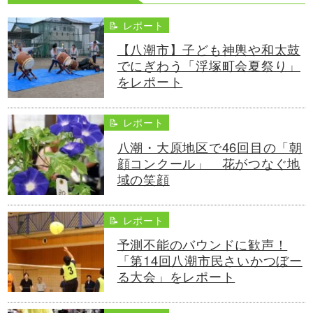
📝 レポート
【八潮市】子ども神輿や和太鼓
でにぎわう「浮塚町会夏祭り」
をレポート
📝 レポート
八潮・大原地区で46回目の「朝
顔コンクール」 花がつなぐ地
域の笑顔
📝 レポート
予測不能のバウンドに歓声！
「第14回八潮市民さいかつぼー
る大会」をレポート