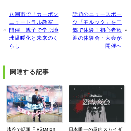
八潮市で「カーボン
話題のニュースポー
ニュートラル教室」
ツ「モルック」を三
«
開催 親子で学ぶ地
郷で体験！初心者歓
»
球温暖化と未来のく
迎の体験会・大会が
らし
開催へ
関連する記事
越谷で話題 FlyStation
日本唯一の屋内スカイダ