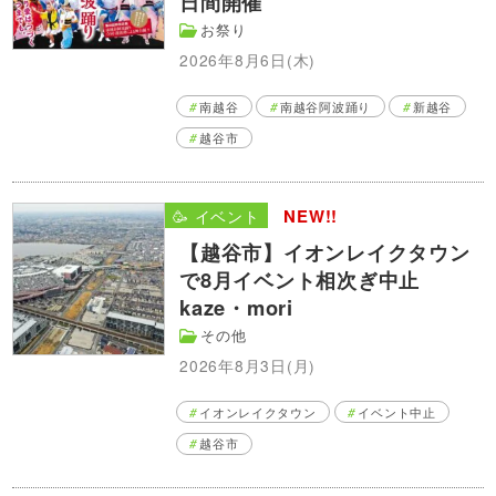
日間開催
お祭り
2026年8月6日(木)
南越谷
南越谷阿波踊り
新越谷
越谷市
NEW!!
🥳 イベント
【越谷市】イオンレイクタウン
で8月イベント相次ぎ中止
kaze・mori
その他
2026年8月3日(月)
イオンレイクタウン
イベント中止
越谷市