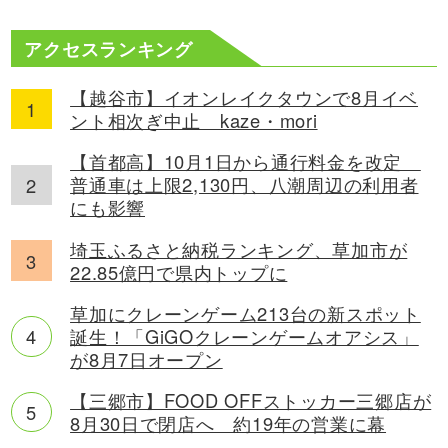
アクセスランキング
【越谷市】イオンレイクタウンで8月イベ
ント相次ぎ中止 kaze・mori
【首都高】10月1日から通行料金を改定
普通車は上限2,130円、八潮周辺の利用者
にも影響
埼玉ふるさと納税ランキング、草加市が
22.85億円で県内トップに
草加にクレーンゲーム213台の新スポット
誕生！「GiGOクレーンゲームオアシス」
が8月7日オープン
【三郷市】FOOD OFFストッカー三郷店が
8月30日で閉店へ 約19年の営業に幕