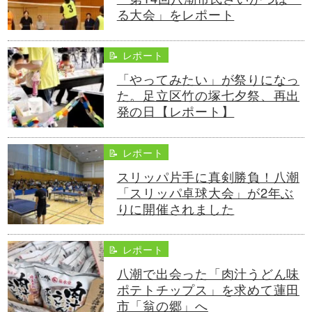
る大会」をレポート
📝 レポート
「やってみたい」が祭りになっ
た。足立区竹の塚七夕祭、再出
発の日【レポート】
📝 レポート
スリッパ片手に真剣勝負！八潮
「スリッパ卓球大会」が2年ぶ
りに開催されました
📝 レポート
八潮で出会った「肉汁うどん味
ポテトチップス」を求めて蓮田
市「翁の郷」へ