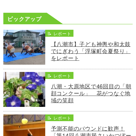
ピックアップ
📝 レポート
【八潮市】子ども神輿や和太鼓
でにぎわう「浮塚町会夏祭り」
をレポート
📝 レポート
八潮・大原地区で46回目の「朝
顔コンクール」 花がつなぐ地
域の笑顔
📝 レポート
予測不能のバウンドに歓声！
「第14回八潮市民さいかつぼー