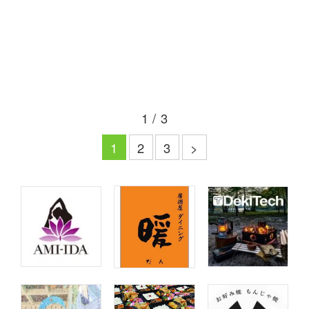
1 / 3
1
2
3
>