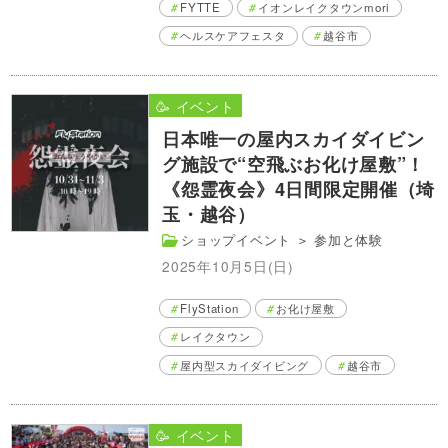
FYTTE
イオンレイクタウンmori
ヘルスケアフェスタ
越谷市
🥳 イベント
日本唯一の屋内スカイダイビン
グ施設で“空飛ぶお化け屋敷”！
《怨霊夜会》4日間限定開催（埼
玉・越谷）
ショップイベント
＞
参加と体験
2025年10月5日(日)
FlyStation
お化け屋敷
レイクタウン
屋内型スカイダイビング
越谷市
🥳 イベント