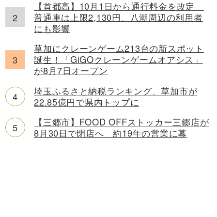
【首都高】10月1日から通行料金を改定
普通車は上限2,130円、八潮周辺の利用者
にも影響
草加にクレーンゲーム213台の新スポット
誕生！「GiGOクレーンゲームオアシス」
が8月7日オープン
埼玉ふるさと納税ランキング、草加市が
22.85億円で県内トップに
【三郷市】FOOD OFFストッカー三郷店が
8月30日で閉店へ 約19年の営業に幕