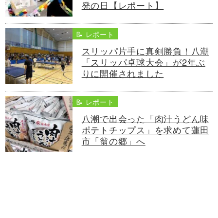
発の日【レポート】
📝 レポート
スリッパ片手に真剣勝負！八潮
「スリッパ卓球大会」が2年ぶ
りに開催されました
📝 レポート
八潮で出会った「肉汁うどん味
ポテトチップス」を求めて蓮田
市「翁の郷」へ