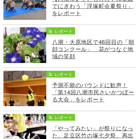
でにぎわう「浮塚町会夏祭り」
をレポート
📝 レポート
八潮・大原地区で46回目の「朝
顔コンクール」 花がつなぐ地
域の笑顔
📝 レポート
予測不能のバウンドに歓声！
「第14回八潮市民さいかつぼー
る大会」をレポート
📝 レポート
「やってみたい」が祭りになっ
た。足立区竹の塚七夕祭、再出