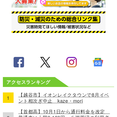
アクセスランキング
【越谷市】イオンレイクタウンで8月イベ
ント相次ぎ中止 kaze・mori
【首都高】10月1日から通行料金を改定