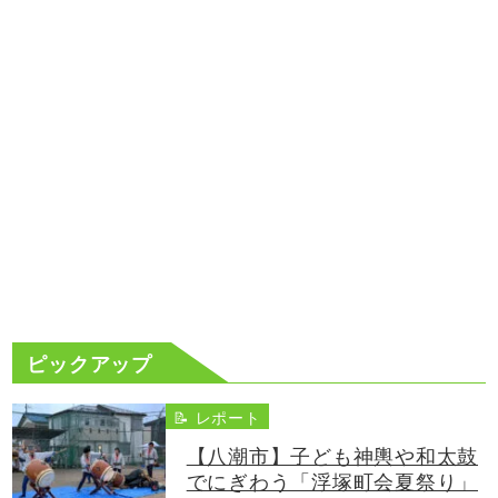
ピックアップ
📝 レポート
【八潮市】子ども神輿や和太鼓
でにぎわう「浮塚町会夏祭り」