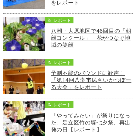
をレポート
📝 レポート
八潮・大原地区で46回目の「朝
顔コンクール」 花がつなぐ地
域の笑顔
📝 レポート
予測不能のバウンドに歓声！
「第14回八潮市民さいかつぼー
る大会」をレポート
📝 レポート
「やってみたい」が祭りになっ
た。足立区竹の塚七夕祭、再出
発の日【レポート】