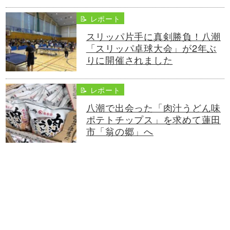
📝 レポート
スリッパ片手に真剣勝負！八潮
「スリッパ卓球大会」が2年ぶ
りに開催されました
📝 レポート
八潮で出会った「肉汁うどん味
ポテトチップス」を求めて蓮田
市「翁の郷」へ