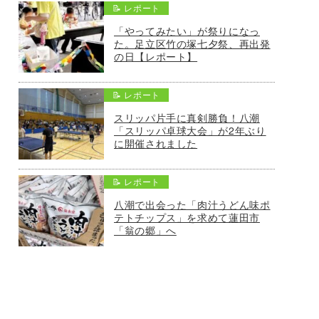
📝 レポート
「やってみたい」が祭りになっ
た。足立区竹の塚七夕祭、再出発
の日【レポート】
📝 レポート
スリッパ片手に真剣勝負！八潮
「スリッパ卓球大会」が2年ぶり
に開催されました
📝 レポート
八潮で出会った「肉汁うどん味ポ
テトチップス」を求めて蓮田市
「翁の郷」へ