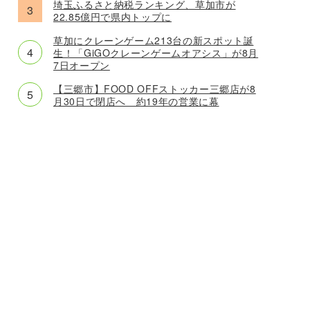
埼玉ふるさと納税ランキング、草加市が
22.85億円で県内トップに
草加にクレーンゲーム213台の新スポット誕
生！「GiGOクレーンゲームオアシス」が8月
7日オープン
【三郷市】FOOD OFFストッカー三郷店が8
月30日で閉店へ 約19年の営業に幕