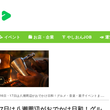
🥳 イベント
🛍️ お店・企業
👔 やしおんJOB
📣 
日・17日は八潮周辺がおでかけ日和！グルメ・音楽・親子イベントまで注目企画が続々
17日は八潮周辺がおでかけ日和！グル