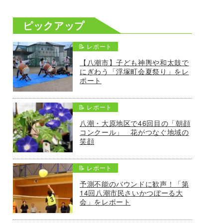
ピックアップ
📝 レポート
【八潮市】子ども神輿や和太鼓で
にぎわう「浮塚町会夏祭り」をレ
ポート
📝 レポート
八潮・大原地区で46回目の「朝顔
コンクール」 花がつなぐ地域の
笑顔
📝 レポート
予測不能のバウンドに歓声！「第
14回八潮市民さいかつぼーる大
会」をレポート