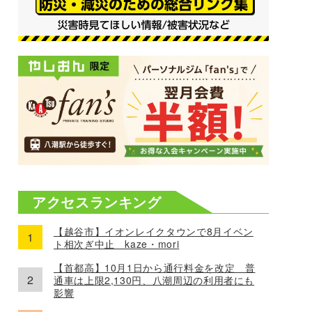
アクセスランキング
【越谷市】イオンレイクタウンで8月イベン
ト相次ぎ中止 kaze・mori
【首都高】10月1日から通行料金を改定 普
通車は上限2,130円、八潮周辺の利用者にも
影響