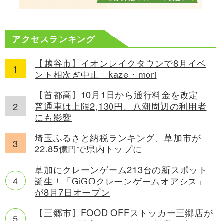
アクセスランキング
【越谷市】イオンレイクタウンで8月イベ
ント相次ぎ中止 kaze・mori
【首都高】10月1日から通行料金を改定
普通車は上限2,130円、八潮周辺の利用者
にも影響
埼玉ふるさと納税ランキング、草加市が
22.85億円で県内トップに
草加にクレーンゲーム213台の新スポット
誕生！「GiGOクレーンゲームオアシス」
が8月7日オープン
【三郷市】FOOD OFFストッカー三郷店が