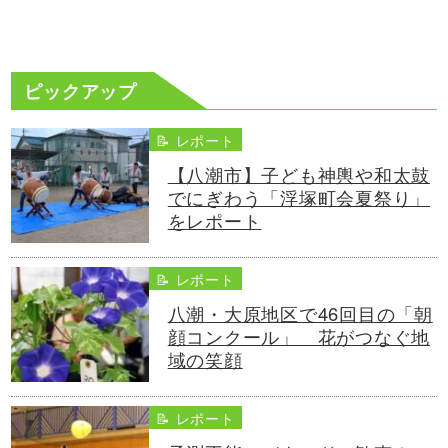
ピックアップ
📝 レポート
【八潮市】子ども神輿や和太鼓
でにぎわう「浮塚町会夏祭り」
をレポート
📝 レポート
八潮・大原地区で46回目の「朝
顔コンクール」 花がつなぐ地
域の笑顔
📝 レポート