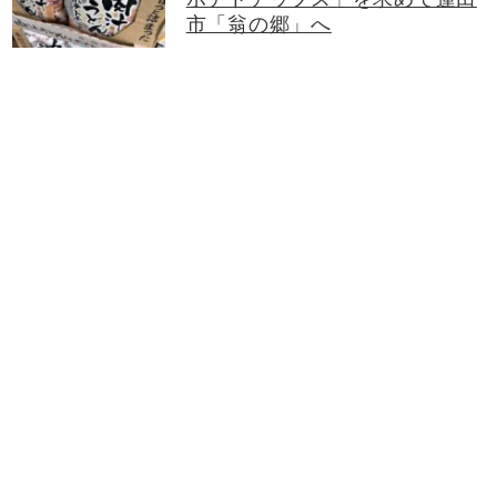
市「翁の郷」へ