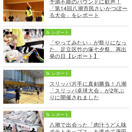
予測不能のバウンドに歓声！
「第14回八潮市民さいかつぼー
る大会」をレポート
📝 レポート
「やってみたい」が祭りになっ
た。足立区竹の塚七夕祭、再出
発の日【レポート】
📝 レポート
スリッパ片手に真剣勝負！八潮
「スリッパ卓球大会」が2年ぶ
りに開催されました
📝 レポート
八潮で出会った「肉汁うどん味
ポテトチップス」を求めて蓮田