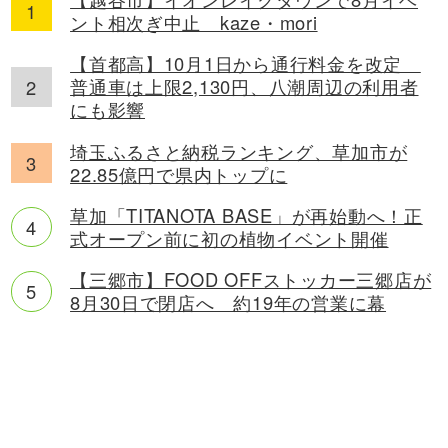
ント相次ぎ中止 kaze・mori
【首都高】10月1日から通行料金を改定
普通車は上限2,130円、八潮周辺の利用者
にも影響
埼玉ふるさと納税ランキング、草加市が
22.85億円で県内トップに
草加「TITANOTA BASE」が再始動へ！正
式オープン前に初の植物イベント開催
【三郷市】FOOD OFFストッカー三郷店が
8月30日で閉店へ 約19年の営業に幕