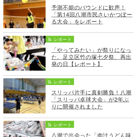
予測不能のバウンドに歓声！
「第14回八潮市民さいかつぼー
る大会」をレポート
📝 レポート
「やってみたい」が祭りになっ
た。足立区竹の塚七夕祭、再出
発の日【レポート】
📝 レポート
スリッパ片手に真剣勝負！八潮
「スリッパ卓球大会」が2年ぶ
りに開催されました
📝 レポート
八潮で出会った「肉汁うどん味