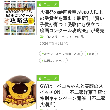
📰 ニュース
八潮発の絵画教室が800人以上
の受賞者を輩出！最新刊「賢い
子供が育つ！受験にも役立つ！
絵画コンクール攻略法」が発売
プレスリリース
＞
その他
2024年5月3日(金)
家カフェスキル 青山・八潮
書籍
絵画コンクール
📰 ニュース
GWは「ペコちゃんと笑顔のス
イッチON！」不二家洋菓子店で
特別キャンペーン開催 【不二家
八潮店】