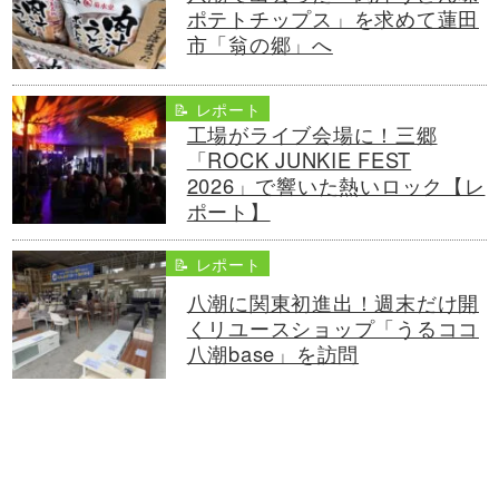
ポテトチップス」を求めて蓮田
市「翁の郷」へ
📝 レポート
工場がライブ会場に！三郷
「ROCK JUNKIE FEST
2026」で響いた熱いロック【レ
ポート】
📝 レポート
八潮に関東初進出！週末だけ開
くリユースショップ「うるココ
八潮base」を訪問