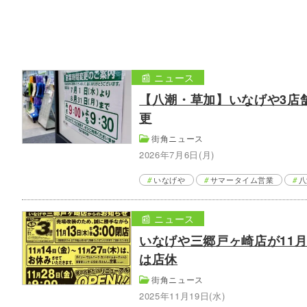
📰 ニュース
【八潮・草加】いなげや3店
更
街角ニュース
2026年7月6日(月)
いなげや
サマータイム営業
八
📰 ニュース
いなげや三郷戸ヶ崎店が11月
は店休
街角ニュース
2025年11月19日(水)