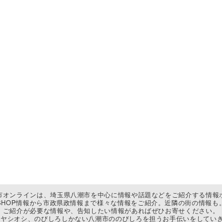
市オンラインは、埼玉県八潮市を中心に情報や話題などをご紹介する情報
SHOP情報から市政県政情報まで様々な情報をご紹介。近隣の街の情報も
ご紹介が必要な情報や、告知したい情報があればぜひお寄せください。
ヤシオシ、のびしろしかない八潮市ののびしろを担うお手伝いをしていき