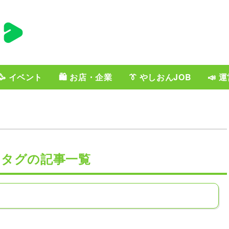
🥳 イベント
🛍️ お店・企業
👔 やしおんJOB
📣 
」タグの記事一覧