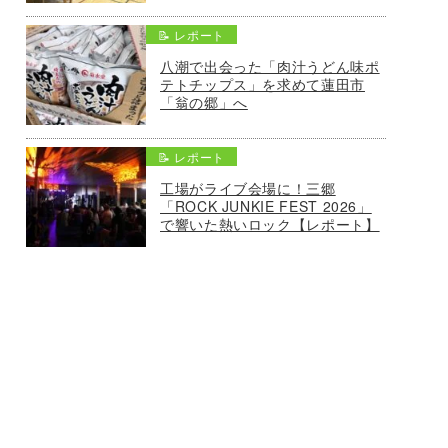
📝 レポート
八潮で出会った「肉汁うどん味ポ
テトチップス」を求めて蓮田市
「翁の郷」へ
📝 レポート
工場がライブ会場に！三郷
「ROCK JUNKIE FEST 2026」
で響いた熱いロック【レポート】