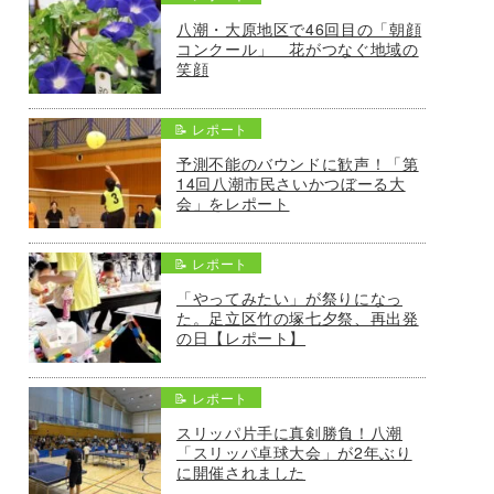
八潮・大原地区で46回目の「朝顔
コンクール」 花がつなぐ地域の
笑顔
📝 レポート
予測不能のバウンドに歓声！「第
14回八潮市民さいかつぼーる大
会」をレポート
📝 レポート
「やってみたい」が祭りになっ
た。足立区竹の塚七夕祭、再出発
の日【レポート】
📝 レポート
スリッパ片手に真剣勝負！八潮
「スリッパ卓球大会」が2年ぶり
に開催されました