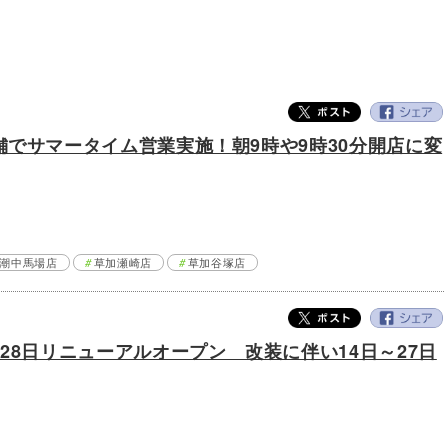
舗でサマータイム営業実施！朝9時や9時30分開店に変
潮中馬場店
草加瀬崎店
草加谷塚店
28日リニューアルオープン 改装に伴い14日～27日