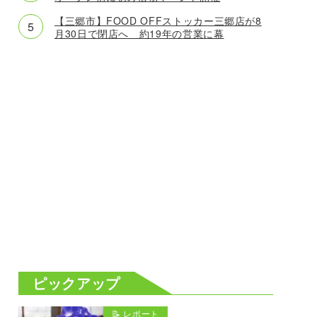
【三郷市】FOOD OFFストッカー三郷店が8
月30日で閉店へ 約19年の営業に幕
ピックアップ
📝 レポート