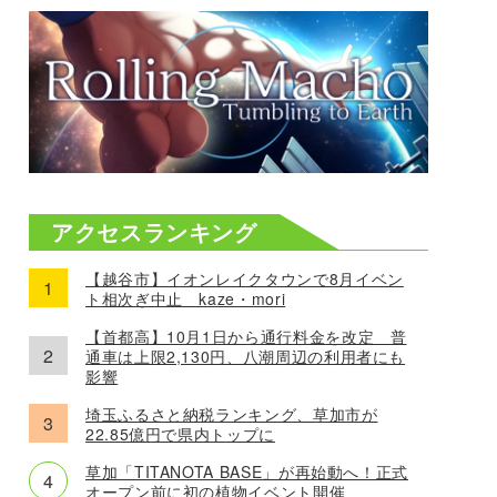
アクセスランキング
【越谷市】イオンレイクタウンで8月イベン
ト相次ぎ中止 kaze・mori
【首都高】10月1日から通行料金を改定 普
通車は上限2,130円、八潮周辺の利用者にも
影響
埼玉ふるさと納税ランキング、草加市が
22.85億円で県内トップに
草加「TITANOTA BASE」が再始動へ！正式
オープン前に初の植物イベント開催