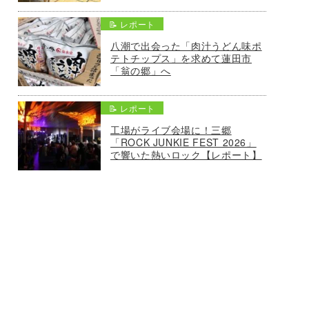
📝 レポート
八潮で出会った「肉汁うどん味ポ
テトチップス」を求めて蓮田市
「翁の郷」へ
📝 レポート
工場がライブ会場に！三郷
「ROCK JUNKIE FEST 2026」
で響いた熱いロック【レポート】