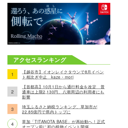
アクセスランキング
【越谷市】イオンレイクタウンで8月イベン
ト相次ぎ中止 kaze・mori
【首都高】10月1日から通行料金を改定 普
通車は上限2,130円、八潮周辺の利用者にも
影響
埼玉ふるさと納税ランキング、草加市が
22.85億円で県内トップに
草加「TITANOTA BASE」が再始動へ！正式
オープン前に初の植物イベント開催