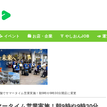
🥳 イベント
🛍️ お店・企業
👔 やしおんJOB
📣 
舗でサマータイム営業実施！朝9時や9時30分開店に変更
ータイム営業実施！朝9時や9時30分