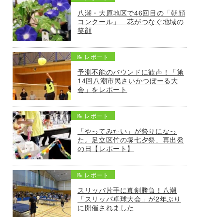
八潮・大原地区で46回目の「朝顔
コンクール」 花がつなぐ地域の
笑顔
📝 レポート
予測不能のバウンドに歓声！「第
14回八潮市民さいかつぼーる大
会」をレポート
📝 レポート
「やってみたい」が祭りになっ
た。足立区竹の塚七夕祭、再出発
の日【レポート】
📝 レポート
スリッパ片手に真剣勝負！八潮
「スリッパ卓球大会」が2年ぶり
に開催されました