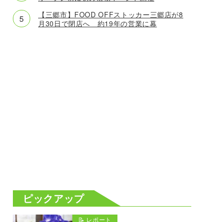
【三郷市】FOOD OFFストッカー三郷店が8
月30日で閉店へ 約19年の営業に幕
ピックアップ
📝 レポート