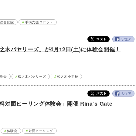
総合病院
手術支援ロボット
木バヤリーズ」が4月12日(土)に体験会開催！
験会
松之木バヤリーズ
松之木小学校
面ヒーリング体験会」開催 Rina’s Gate
体験会
対面ヒーリング