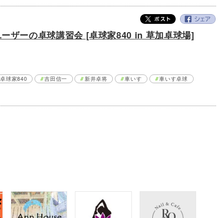
ザーの卓球講習会 [卓球家840 in 草加卓球場]
卓球家840
吉田信一
新井卓将
車いす
車いす卓球