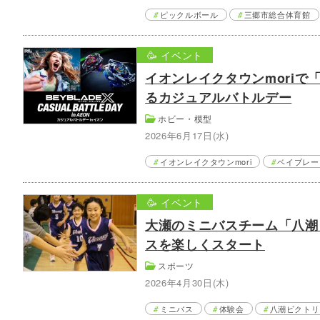
ピックルボール
三郷市総合体育館
🥳 イベント
イオンレイクタウンmoriで
るカジュアルバトルデー
ホビー・模型
2026年6月17日(水)
イオンレイクタウンmori
ベイブレー
🥳 イベント
大瀬のミニバスチーム「八潮
スを楽しくスタート
スポーツ
2026年4月30日(木)
ミニバス
体験会
八潮ビクトリ