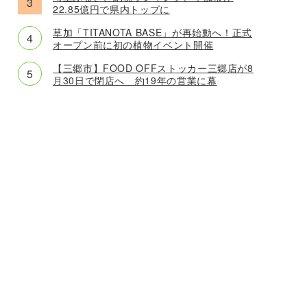
22.85億円で県内トップに
草加「TITANOTA BASE」が再始動へ！正式
オープン前に初の植物イベント開催
【三郷市】FOOD OFFストッカー三郷店が8
月30日で閉店へ 約19年の営業に幕