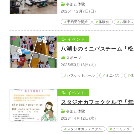
参加と体験
2025年12月7日(日)
予約受付開始
体験会
八潮中央
🥳 イベント
八潮市のミニバスチーム「松之
スポーツ
2025年3月18日(火)
バスケットボール
ミニバス
体
🥳 イベント
スタジオカフェククルで「無料対
参加と体験
2023年4月12日(水)
スタジオカフェククル
ヒーリング