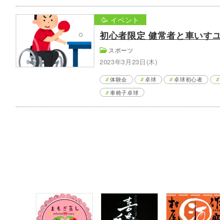
🥳 イベント
初心者限定 健常者と車いすユー
スポーツ
2023年3月23日(木)
体験会
卓球
卓球初心者
車椅子卓球