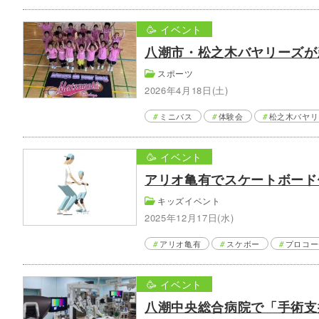
🥳 イベント
八潮市・松之木バヤリーズが
スポーツ
2026年4月18日(土)
ミニバス
体験会
松之木バヤリ
🥳 イベント
アリオ亀有でスケートボード
キッズイベント
2025年12月17日(水)
アリオ亀有
スケボー
プロコー
🥳 イベント
八潮中央総合病院で「手術支