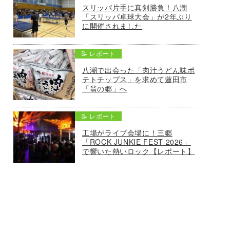
スリッパ片手に真剣勝負！八潮
「スリッパ卓球大会」が2年ぶり
に開催されました
📝 レポート
八潮で出会った「肉汁うどん味ポ
テトチップス」を求めて蓮田市
「翁の郷」へ
📝 レポート
工場がライブ会場に！三郷
「ROCK JUNKIE FEST 2026」
で響いた熱いロック【レポート】