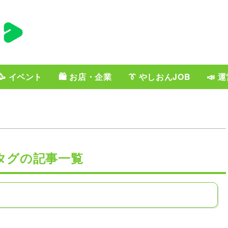
🥳 イベント
🛍️ お店・企業
👔 やしおんJOB
📣 
タグの記事一覧