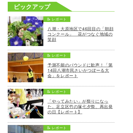
ピックアップ
📝 レポート
八潮・大原地区で46回目の「朝顔
コンクール」 花がつなぐ地域の
笑顔
📝 レポート
予測不能のバウンドに歓声！「第
14回八潮市民さいかつぼーる大
会」をレポート
📝 レポート
「やってみたい」が祭りになっ
た。足立区竹の塚七夕祭、再出発
の日【レポート】
📝 レポート