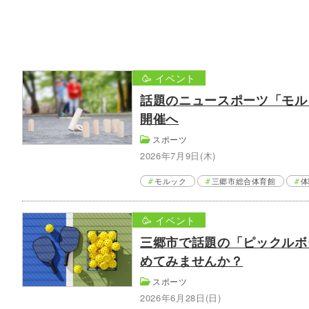
🥳 イベント
話題のニュースポーツ「モル
開催へ
スポーツ
2026年7月9日(木)
モルック
三郷市総合体育館
体
🥳 イベント
三郷市で話題の「ピックルボ
めてみませんか？
スポーツ
2026年6月28日(日)