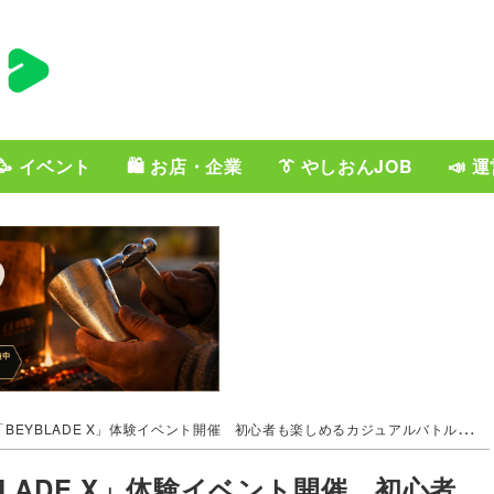
🥳 イベント
🛍️ お店・企業
👔 やしおんJOB
📣 
「BEYBLADE X」体験イベント開催 初心者も楽しめるカジュアルバトルデー
BLADE X」体験イベント開催 初心者