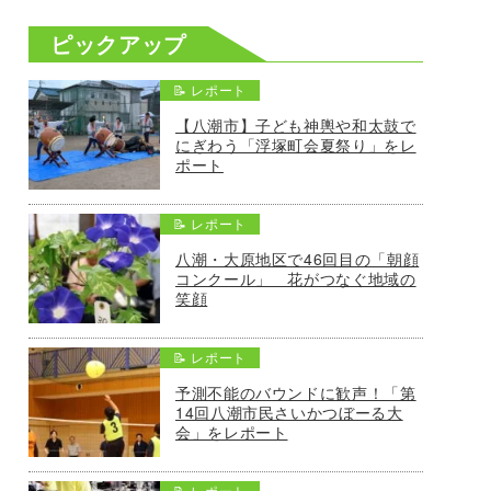
ピックアップ
📝 レポート
【八潮市】子ども神輿や和太鼓で
にぎわう「浮塚町会夏祭り」をレ
ポート
📝 レポート
八潮・大原地区で46回目の「朝顔
コンクール」 花がつなぐ地域の
笑顔
📝 レポート
予測不能のバウンドに歓声！「第
14回八潮市民さいかつぼーる大
会」をレポート
📝 レポート