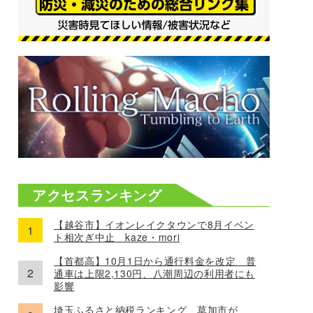
アクセスランキング
【越谷市】イオンレイクタウンで8月イベン
ト相次ぎ中止 kaze・mori
【首都高】10月1日から通行料金を改定 普
通車は上限2,130円、八潮周辺の利用者にも
影響
埼玉ふるさと納税ランキング、草加市が