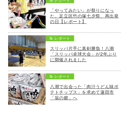
「やってみたい」が祭りになっ
た。足立区竹の塚七夕祭、再出発
の日【レポート】
📝 レポート
スリッパ片手に真剣勝負！八潮
「スリッパ卓球大会」が2年ぶり
に開催されました
📝 レポート
八潮で出会った「肉汁うどん味ポ
テトチップス」を求めて蓮田市
「翁の郷」へ