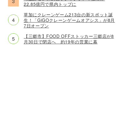
22.85億円で県内トップに
草加にクレーンゲーム213台の新スポット誕
生！「GiGOクレーンゲームオアシス」が8月
7日オープン
【三郷市】FOOD OFFストッカー三郷店が8
月30日で閉店へ 約19年の営業に幕