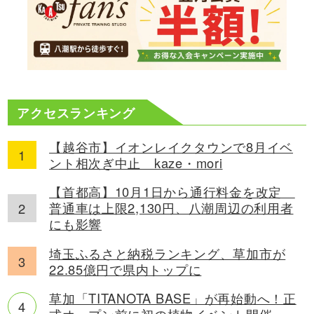
アクセスランキング
【越谷市】イオンレイクタウンで8月イベ
ント相次ぎ中止 kaze・mori
【首都高】10月1日から通行料金を改定
普通車は上限2,130円、八潮周辺の利用者
にも影響
埼玉ふるさと納税ランキング、草加市が
22.85億円で県内トップに
草加「TITANOTA BASE」が再始動へ！正
式オープン前に初の植物イベント開催