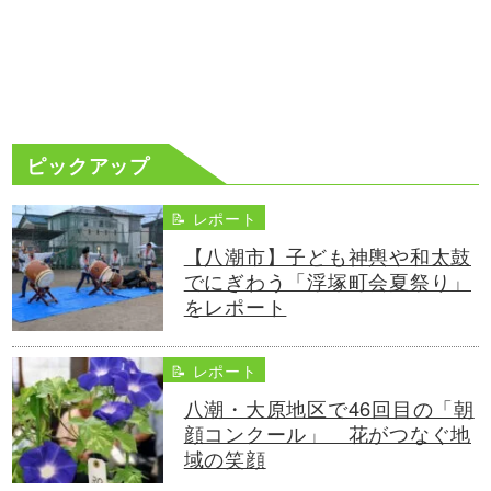
ピックアップ
📝 レポート
【八潮市】子ども神輿や和太鼓
でにぎわう「浮塚町会夏祭り」
をレポート
📝 レポート
八潮・大原地区で46回目の「朝
顔コンクール」 花がつなぐ地
域の笑顔