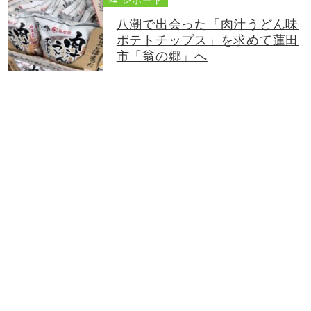
八潮で出会った「肉汁うどん味
ポテトチップス」を求めて蓮田
市「翁の郷」へ