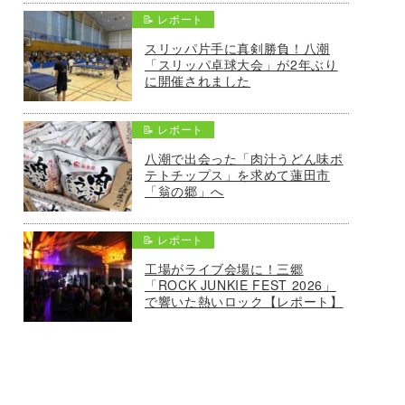
📝 レポート
スリッパ片手に真剣勝負！八潮
「スリッパ卓球大会」が2年ぶり
に開催されました
📝 レポート
八潮で出会った「肉汁うどん味ポ
テトチップス」を求めて蓮田市
「翁の郷」へ
📝 レポート
工場がライブ会場に！三郷
「ROCK JUNKIE FEST 2026」
で響いた熱いロック【レポート】