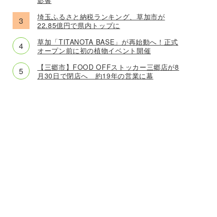
埼玉ふるさと納税ランキング、草加市が
22.85億円で県内トップに
草加「TITANOTA BASE」が再始動へ！正式
オープン前に初の植物イベント開催
【三郷市】FOOD OFFストッカー三郷店が8
月30日で閉店へ 約19年の営業に幕