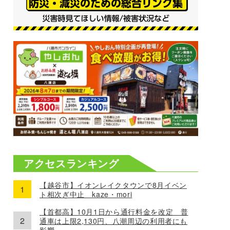
アクセスランキング
【越谷市】イオンレイクタウンで8月イベン
ト相次ぎ中止 kaze・mori
【首都高】10月1日から通行料金を改定 普
通車は上限2,130円、八潮周辺の利用者にも
影響