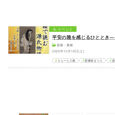
🥳 イベント
平安の雅を感じるひととき―
芸術・美術
2025年10月18日(土)
りらーと八條
図書館まつり
源