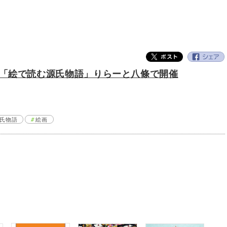
「絵で読む源氏物語」りらーと八條で開催
氏物語
絵画