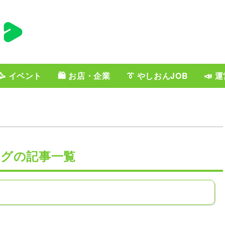
🥳 イベント
🛍️ お店・企業
👔 やしおんJOB
📣 
タグの記事一覧