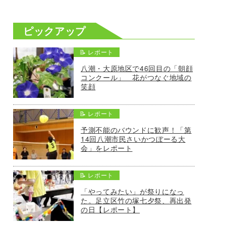
ピックアップ
📝 レポート
八潮・大原地区で46回目の「朝顔
コンクール」 花がつなぐ地域の
笑顔
📝 レポート
予測不能のバウンドに歓声！「第
14回八潮市民さいかつぼーる大
会」をレポート
📝 レポート
「やってみたい」が祭りになっ
た。足立区竹の塚七夕祭、再出発
の日【レポート】