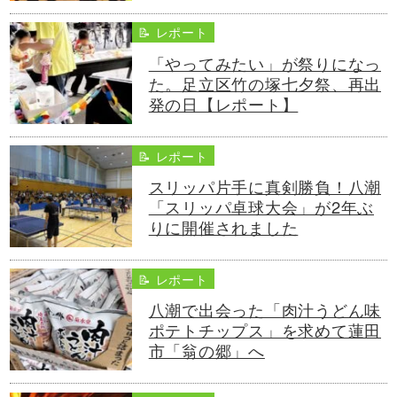
📝 レポート
「やってみたい」が祭りになっ
た。足立区竹の塚七夕祭、再出
発の日【レポート】
📝 レポート
スリッパ片手に真剣勝負！八潮
「スリッパ卓球大会」が2年ぶ
りに開催されました
📝 レポート
八潮で出会った「肉汁うどん味
ポテトチップス」を求めて蓮田
市「翁の郷」へ