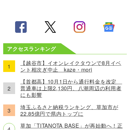
アクセスランキング
【越谷市】イオンレイクタウンで8月イベ
ント相次ぎ中止 kaze・mori
【首都高】10月1日から通行料金を改定
普通車は上限2,130円、八潮周辺の利用者
にも影響
埼玉ふるさと納税ランキング、草加市が
22.85億円で県内トップに
草加「TITANOTA BASE」が再始動へ！正