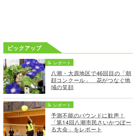
ピックアップ
📝 レポート
八潮・大原地区で46回目の「朝
顔コンクール」 花がつなぐ地
域の笑顔
📝 レポート
予測不能のバウンドに歓声！
「第14回八潮市民さいかつぼー
る大会」をレポート