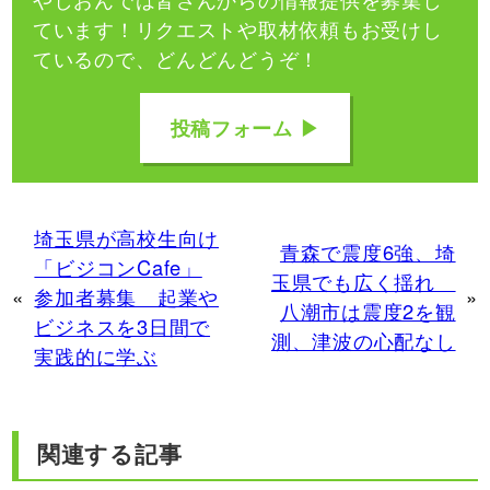
ています！
リクエストや取材依頼もお受けし
ているので、どんどんどうぞ！
投稿フォーム ▶
埼玉県が高校生向け
青森で震度6強、埼
「ビジコンCafe」
玉県でも広く揺れ
«
参加者募集 起業や
»
八潮市は震度2を観
ビジネスを3日間で
測、津波の心配なし
実践的に学ぶ
関連する記事