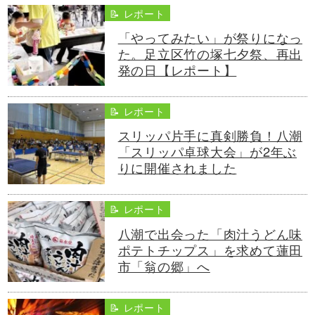
📝 レポート
「やってみたい」が祭りになっ
た。足立区竹の塚七夕祭、再出
発の日【レポート】
📝 レポート
スリッパ片手に真剣勝負！八潮
「スリッパ卓球大会」が2年ぶ
りに開催されました
📝 レポート
八潮で出会った「肉汁うどん味
ポテトチップス」を求めて蓮田
市「翁の郷」へ
📝 レポート