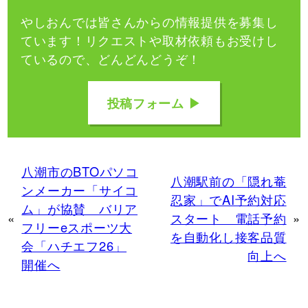
やしおんでは皆さんからの情報提供を募集し
ています！
リクエストや取材依頼もお受けし
ているので、どんどんどうぞ！
投稿フォーム ▶
八潮市のBTOパソコ
八潮駅前の「隠れ菴
ンメーカー「サイコ
忍家」でAI予約対応
ム」が協賛 バリア
«
スタート 電話予約
»
フリーeスポーツ大
を自動化し接客品質
会「ハチエフ26」
向上へ
開催へ