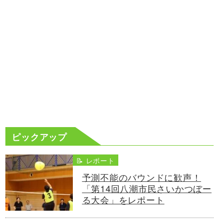
ピックアップ
📝 レポート
予測不能のバウンドに歓声！
「第14回八潮市民さいかつぼー
る大会」をレポート