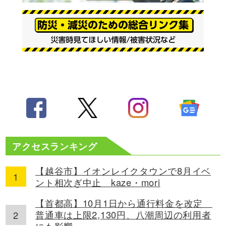
アクセスランキング
【越谷市】イオンレイクタウンで8月イベ
ント相次ぎ中止 kaze・mori
【首都高】10月1日から通行料金を改定
普通車は上限2,130円、八潮周辺の利用者