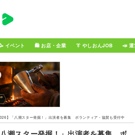
🥳 イベント
🛍️ お店・企業
👔 やしおんJOB
📣 
026】「八潮スター発掘！」出演者を募集 ボランティア・協賛も受付中
「八潮スター発掘！」出演者を募集 ボ