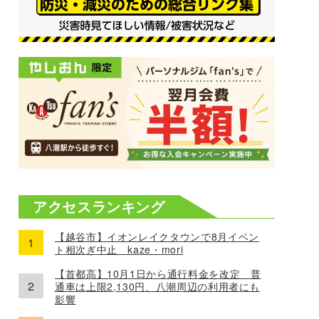
アクセスランキング
【越谷市】イオンレイクタウンで8月イベン
ト相次ぎ中止 kaze・mori
【首都高】10月1日から通行料金を改定 普
通車は上限2,130円、八潮周辺の利用者にも
影響