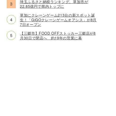
埼玉ふるさと納税ランキング、草加市が
22.85億円で県内トップに
草加にクレーンゲーム213台の新スポット誕
生！「GiGOクレーンゲームオアシス」が8月
7日オープン
【三郷市】FOOD OFFストッカー三郷店が8
月30日で閉店へ 約19年の営業に幕