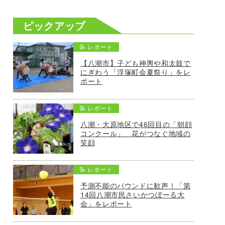
ピックアップ
📝 レポート
【八潮市】子ども神輿や和太鼓で
にぎわう「浮塚町会夏祭り」をレ
ポート
📝 レポート
八潮・大原地区で46回目の「朝顔
コンクール」 花がつなぐ地域の
笑顔
📝 レポート
予測不能のバウンドに歓声！「第
14回八潮市民さいかつぼーる大
会」をレポート