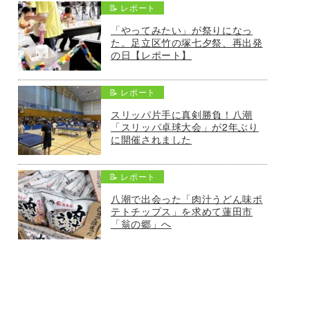
📝 レポート
「やってみたい」が祭りになっ
た。足立区竹の塚七夕祭、再出発
の日【レポート】
📝 レポート
スリッパ片手に真剣勝負！八潮
「スリッパ卓球大会」が2年ぶり
に開催されました
📝 レポート
八潮で出会った「肉汁うどん味ポ
テトチップス」を求めて蓮田市
「翁の郷」へ