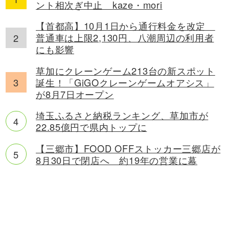
ント相次ぎ中止 kaze・mori
【首都高】10月1日から通行料金を改定
普通車は上限2,130円、八潮周辺の利用者
にも影響
草加にクレーンゲーム213台の新スポット
誕生！「GiGOクレーンゲームオアシス」
が8月7日オープン
埼玉ふるさと納税ランキング、草加市が
22.85億円で県内トップに
【三郷市】FOOD OFFストッカー三郷店が
8月30日で閉店へ 約19年の営業に幕