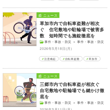
📰 ニュース
草加市内で自転車盗難が相次
ぐ 住宅敷地や駐輪場で被害多
数 短時間でも施錠徹底を
事件・事故・防災
＞
事件・事故・防災
2026年5月18日(月)
注意喚起
自転車盗難
草加市
📰 ニュース
三郷市内で自転車盗が相次ぐ
自宅敷地や駐輪場でも鍵かけ徹
底を
事件・事故・防災
＞
事件・事故・防災
2026年5月11日(月)