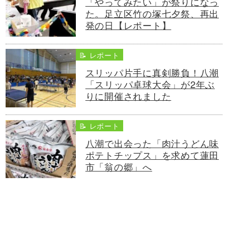
「やってみたい」が祭りになっ
た。足立区竹の塚七夕祭、再出
発の日【レポート】
📝 レポート
スリッパ片手に真剣勝負！八潮
「スリッパ卓球大会」が2年ぶ
りに開催されました
📝 レポート
八潮で出会った「肉汁うどん味
ポテトチップス」を求めて蓮田
市「翁の郷」へ