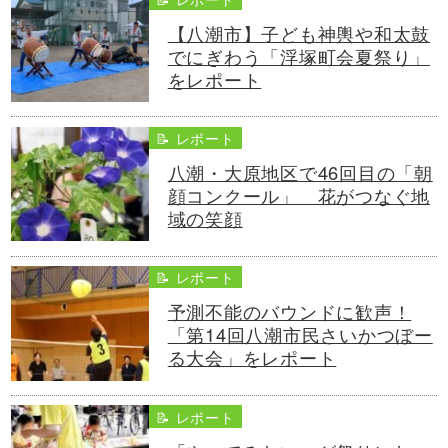
【八潮市】子ども神輿や和太鼓
でにぎわう「浮塚町会夏祭り」
をレポート
📝 レポート
八潮・大原地区で46回目の「朝
顔コンクール」 花がつなぐ地
域の笑顔
📝 レポート
予測不能のバウンドに歓声！
「第14回八潮市民さいかつぼー
る大会」をレポート
📝 レポート