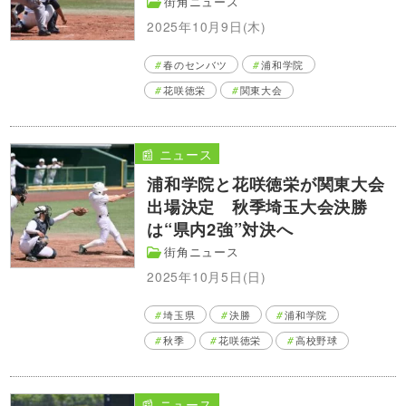
街角ニュース
2025年10月9日(木)
春のセンバツ
浦和学院
花咲徳栄
関東大会
📰 ニュース
浦和学院と花咲徳栄が関東大会
出場決定 秋季埼玉大会決勝
は“県内2強”対決へ
街角ニュース
2025年10月5日(日)
埼玉県
決勝
浦和学院
秋季
花咲徳栄
高校野球
📰 ニュース