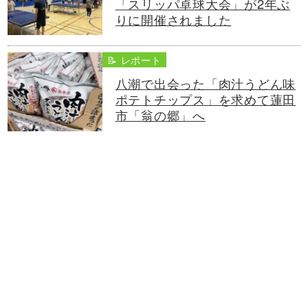
「スリッパ卓球大会」が2年ぶ
りに開催されました
📝 レポート
八潮で出会った「肉汁うどん味
ポテトチップス」を求めて蓮田
市「翁の郷」へ