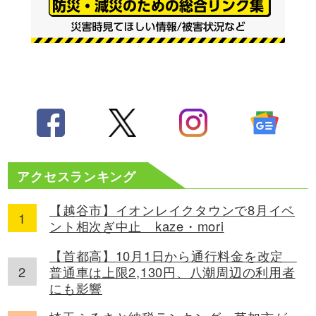
アクセスランキング
【越谷市】イオンレイクタウンで8月イベ
ント相次ぎ中止 kaze・mori
【首都高】10月1日から通行料金を改定
普通車は上限2,130円、八潮周辺の利用者
にも影響