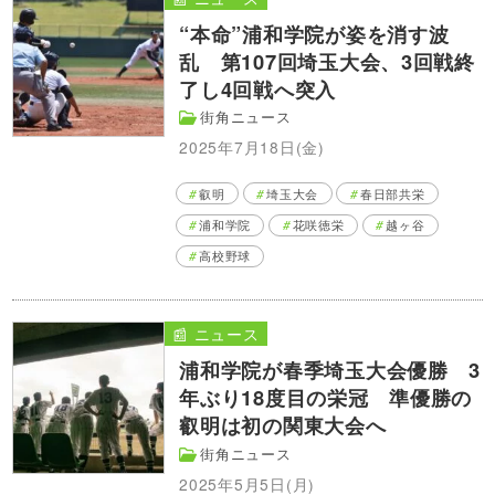
“本命”浦和学院が姿を消す波
乱 第107回埼玉大会、3回戦終
了し4回戦へ突入
街角ニュース
2025年7月18日(金)
叡明
埼玉大会
春日部共栄
浦和学院
花咲徳栄
越ヶ谷
高校野球
📰 ニュース
浦和学院が春季埼玉大会優勝 3
年ぶり18度目の栄冠 準優勝の
叡明は初の関東大会へ
街角ニュース
2025年5月5日(月)