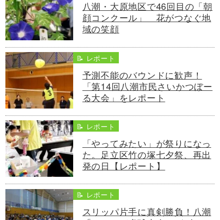
八潮・大原地区で46回目の「朝
顔コンクール」 花がつなぐ地
域の笑顔
📝 レポート
予測不能のバウンドに歓声！
「第14回八潮市民さいかつぼー
る大会」をレポート
📝 レポート
「やってみたい」が祭りになっ
た。足立区竹の塚七夕祭、再出
発の日【レポート】
📝 レポート
スリッパ片手に真剣勝負！八潮