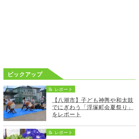
ピックアップ
📝 レポート
【八潮市】子ども神輿や和太鼓
でにぎわう「浮塚町会夏祭り」
をレポート
📝 レポート