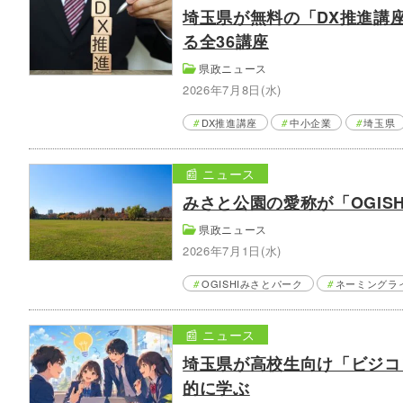
埼玉県が無料の「DX推進講
る全36講座
県政ニュース
2026年7月8日(水)
DX推進講座
中小企業
埼玉県
📰 ニュース
みさと公園の愛称が「OGIS
県政ニュース
2026年7月1日(水)
OGISHIみさとパーク
ネーミングラ
📰 ニュース
埼玉県が高校生向け「ビジコ
的に学ぶ