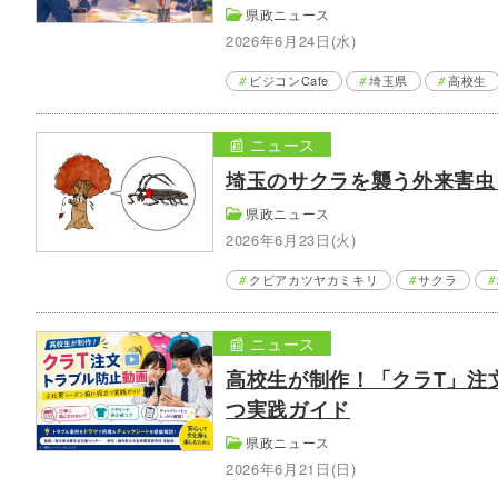
県政ニュース
2026年6月24日(水)
ビジコンCafe
埼玉県
高校生
📰 ニュース
埼玉のサクラを襲う外来害虫
県政ニュース
2026年6月23日(火)
クビアカツヤカミキリ
サクラ
📰 ニュース
高校生が制作！「クラT」注
つ実践ガイド
県政ニュース
2026年6月21日(日)