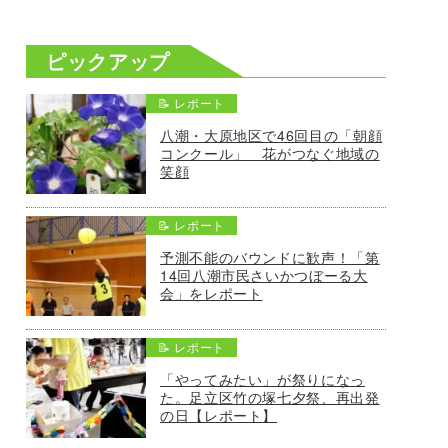
ピックアップ
📝 レポート
八潮・大原地区で46回目の「朝顔
コンクール」 花がつなぐ地域の
笑顔
📝 レポート
予測不能のバウンドに歓声！「第
14回八潮市民さいかつぼーる大
会」をレポート
📝 レポート
「やってみたい」が祭りになっ
た。足立区竹の塚七夕祭、再出発
の日【レポート】