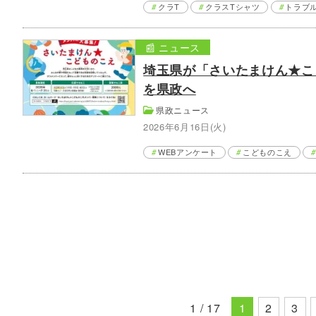
クラT
クラスTシャツ
トラブ
📰 ニュース
埼玉県が「さいたまけん★こ
を県政へ
県政ニュース
2026年6月16日(火)
WEBアンケート
こどものこえ
1 / 17
1
2
3