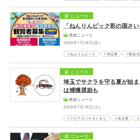
📰 ニュース
「ねんりんピック彩の国さい
県政ニュース
2026年7月24日(金)
ねんりんピック
埼玉県
閉会式
📰 ニュース
埼玉でサクラを守る夏が始ま
は捕獲奨励も
県政ニュース
2026年7月18日(土)
クビアカツヤカミキリ
埼玉県
📰 ニュース