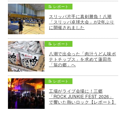
📝 レポート
スリッパ片手に真剣勝負！八潮
「スリッパ卓球大会」が2年ぶり
に開催されました
📝 レポート
八潮で出会った「肉汁うどん味ポ
テトチップス」を求めて蓮田市
「翁の郷」へ
📝 レポート
工場がライブ会場に！三郷
「ROCK JUNKIE FEST 2026」
で響いた熱いロック【レポート】