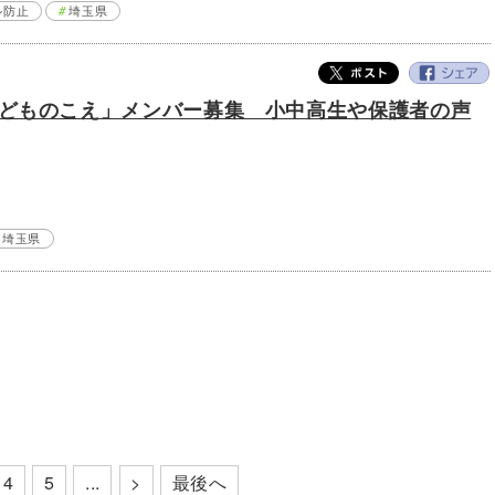
ル防止
埼玉県
どものこえ」メンバー募集 小中高生や保護者の声
埼玉県
最後へ
4
5
...
>