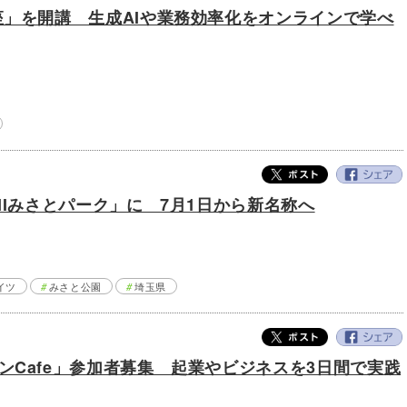
座」を開講 生成AIや業務効率化をオンラインで学べ
HIみさとパーク」に 7月1日から新名称へ
イツ
みさと公園
埼玉県
ンCafe」参加者募集 起業やビジネスを3日間で実践