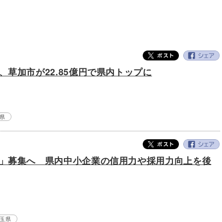
草加市が22.85億円で県内トップに
県
」募集へ 県内中小企業の信用力や採用力向上を後
玉県