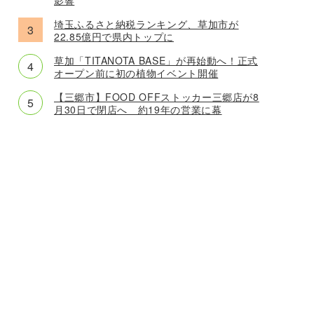
埼玉ふるさと納税ランキング、草加市が
22.85億円で県内トップに
草加「TITANOTA BASE」が再始動へ！正式
オープン前に初の植物イベント開催
【三郷市】FOOD OFFストッカー三郷店が8
月30日で閉店へ 約19年の営業に幕