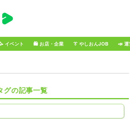
🥳 イベント
🛍️ お店・企業
👔 やしおんJOB
📣 
タグの記事一覧