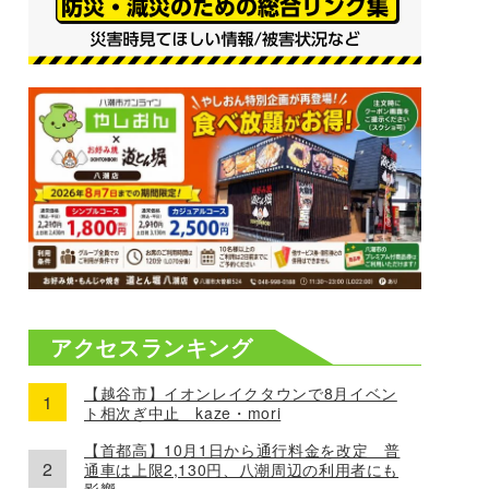
アクセスランキング
【越谷市】イオンレイクタウンで8月イベン
ト相次ぎ中止 kaze・mori
【首都高】10月1日から通行料金を改定 普
通車は上限2,130円、八潮周辺の利用者にも
影響