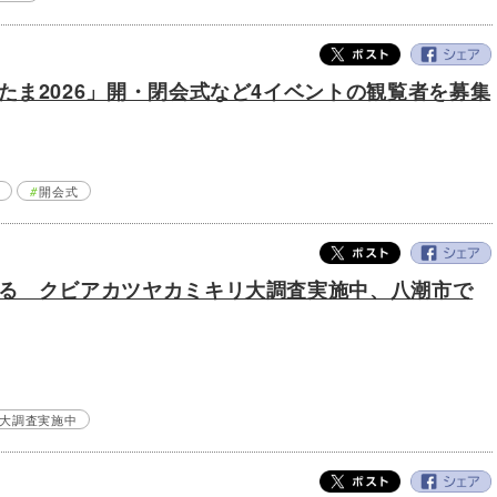
たま2026」開・閉会式など4イベントの観覧者を募集
開会式
る クビアカツヤカミキリ大調査実施中、八潮市で
大調査実施中