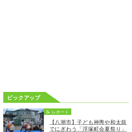
ピックアップ
📝 レポート
【八潮市】子ども神輿や和太鼓
でにぎわう「浮塚町会夏祭り」