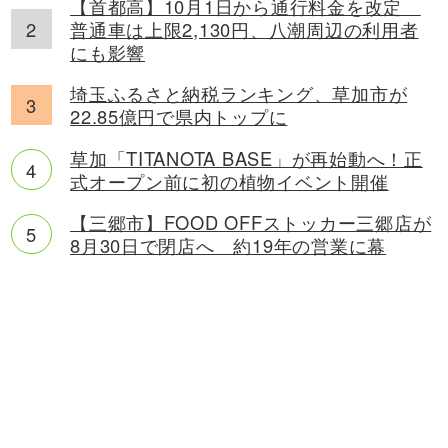
【首都高】10月1日から通行料金を改定
普通車は上限2,130円、八潮周辺の利用者
にも影響
埼玉ふるさと納税ランキング、草加市が
22.85億円で県内トップに
草加「TITANOTA BASE」が再始動へ！正
式オープン前に初の植物イベント開催
【三郷市】FOOD OFFストッカー三郷店が
8月30日で閉店へ 約19年の営業に幕