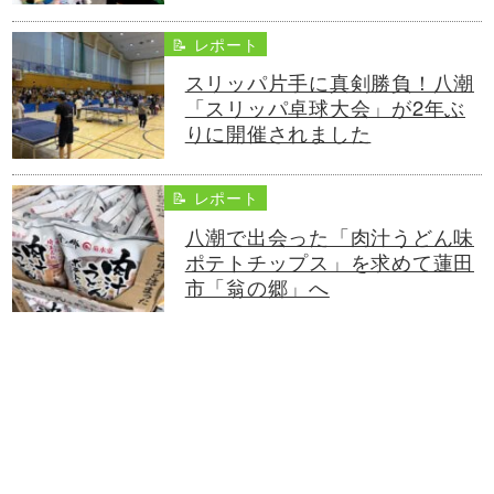
📝 レポート
スリッパ片手に真剣勝負！八潮
「スリッパ卓球大会」が2年ぶ
りに開催されました
📝 レポート
八潮で出会った「肉汁うどん味
ポテトチップス」を求めて蓮田
市「翁の郷」へ