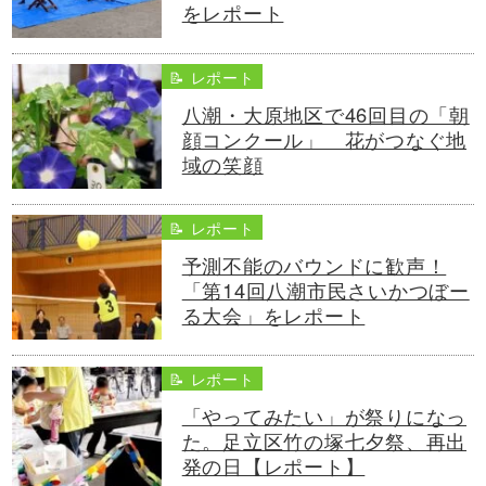
をレポート
📝 レポート
八潮・大原地区で46回目の「朝
顔コンクール」 花がつなぐ地
域の笑顔
📝 レポート
予測不能のバウンドに歓声！
「第14回八潮市民さいかつぼー
る大会」をレポート
📝 レポート
「やってみたい」が祭りになっ
た。足立区竹の塚七夕祭、再出
発の日【レポート】