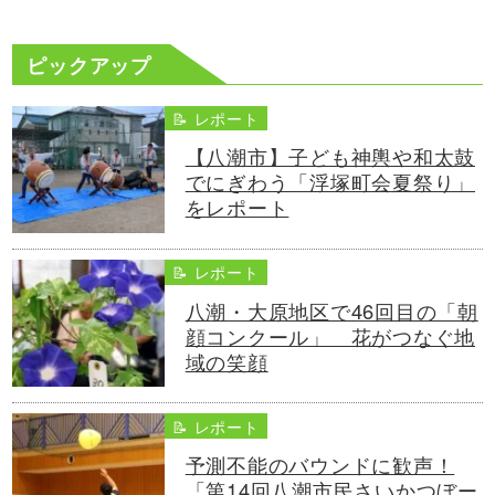
ピックアップ
📝 レポート
【八潮市】子ども神輿や和太鼓
でにぎわう「浮塚町会夏祭り」
をレポート
📝 レポート
八潮・大原地区で46回目の「朝
顔コンクール」 花がつなぐ地
域の笑顔
📝 レポート
予測不能のバウンドに歓声！
「第14回八潮市民さいかつぼー