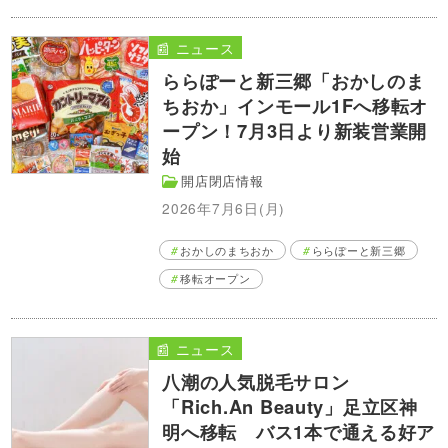
📰 ニュース
ららぽーと新三郷「おかしのま
ちおか」インモール1Fへ移転オ
ープン！7月3日より新装営業開
始
開店閉店情報
2026年7月6日(月)
おかしのまちおか
ららぽーと新三郷
移転オープン
📰 ニュース
八潮の人気脱毛サロン
「Rich.An Beauty」足立区神
明へ移転 バス1本で通える好ア