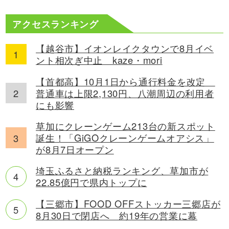
アクセスランキング
【越谷市】イオンレイクタウンで8月イベ
ント相次ぎ中止 kaze・mori
【首都高】10月1日から通行料金を改定
普通車は上限2,130円、八潮周辺の利用者
にも影響
草加にクレーンゲーム213台の新スポット
誕生！「GiGOクレーンゲームオアシス」
が8月7日オープン
埼玉ふるさと納税ランキング、草加市が
22.85億円で県内トップに
【三郷市】FOOD OFFストッカー三郷店が
8月30日で閉店へ 約19年の営業に幕