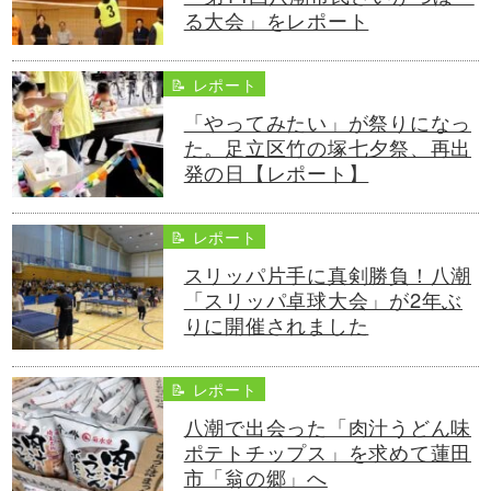
る大会」をレポート
📝 レポート
「やってみたい」が祭りになっ
た。足立区竹の塚七夕祭、再出
発の日【レポート】
📝 レポート
スリッパ片手に真剣勝負！八潮
「スリッパ卓球大会」が2年ぶ
りに開催されました
📝 レポート
八潮で出会った「肉汁うどん味
ポテトチップス」を求めて蓮田
市「翁の郷」へ