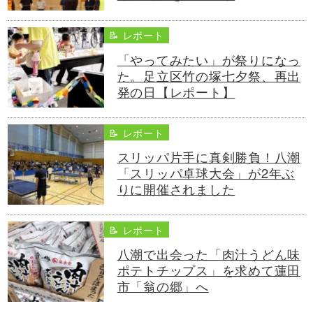
📝 レポート
「やってみたい」が祭りになっ
た。足立区竹の塚七夕祭、再出
発の日【レポート】
📝 レポート
スリッパ片手に真剣勝負！八潮
「スリッパ卓球大会」が2年ぶ
りに開催されました
📝 レポート
八潮で出会った「肉汁うどん味
ポテトチップス」を求めて蓮田
市「翁の郷」へ