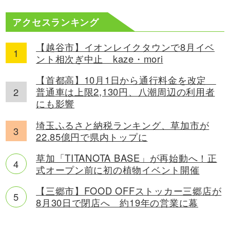
アクセスランキング
【越谷市】イオンレイクタウンで8月イベ
ント相次ぎ中止 kaze・mori
【首都高】10月1日から通行料金を改定
普通車は上限2,130円、八潮周辺の利用者
にも影響
埼玉ふるさと納税ランキング、草加市が
22.85億円で県内トップに
草加「TITANOTA BASE」が再始動へ！正
式オープン前に初の植物イベント開催
【三郷市】FOOD OFFストッカー三郷店が
8月30日で閉店へ 約19年の営業に幕