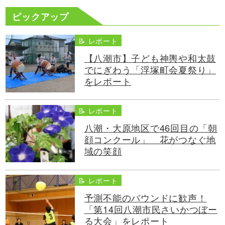
ピックアップ
📝 レポート
【八潮市】子ども神輿や和太鼓
でにぎわう「浮塚町会夏祭り」
をレポート
📝 レポート
八潮・大原地区で46回目の「朝
顔コンクール」 花がつなぐ地
域の笑顔
📝 レポート
予測不能のバウンドに歓声！
「第14回八潮市民さいかつぼー
る大会」をレポート