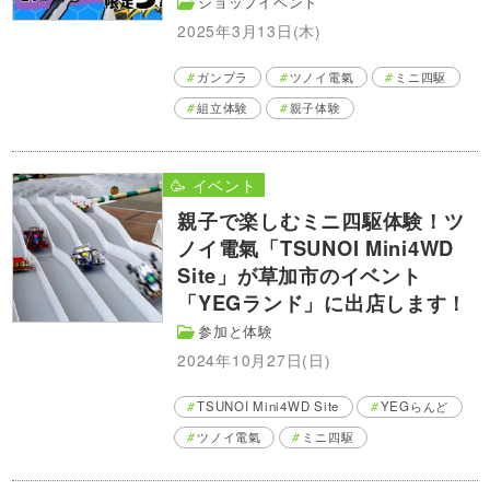
ショップイベント
2025年3月13日(木)
ガンプラ
ツノイ電氣
ミニ四駆
組立体験
親子体験
🥳 イベント
親子で楽しむミニ四駆体験！ツ
ノイ電氣「TSUNOI Mini4WD
Site」が草加市のイベント
「YEGランド」に出店します！
参加と体験
2024年10月27日(日)
TSUNOI Mini4WD Site
YEGらんど
ツノイ電氣
ミニ四駆