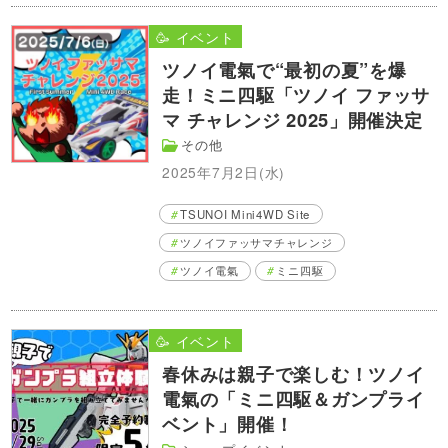
🥳 イベント
ツノイ電氣で“最初の夏”を爆
走！ミニ四駆「ツノイ ファッサ
マ チャレンジ 2025」開催決定
その他
2025年7月2日(水)
TSUNOI Mini4WD Site
ツノイファッサマチャレンジ
ツノイ電氣
ミニ四駆
🥳 イベント
春休みは親子で楽しむ！ツノイ
電氣の「ミニ四駆＆ガンプライ
ベント」開催！