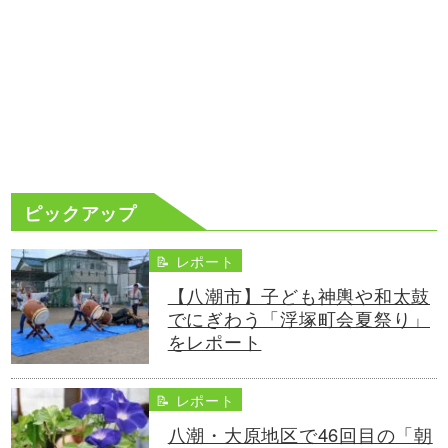
ピックアップ
📝 レポート
【八潮市】子ども神輿や和太鼓
でにぎわう「浮塚町会夏祭り」
をレポート
📝 レポート
八潮・大原地区で46回目の「朝