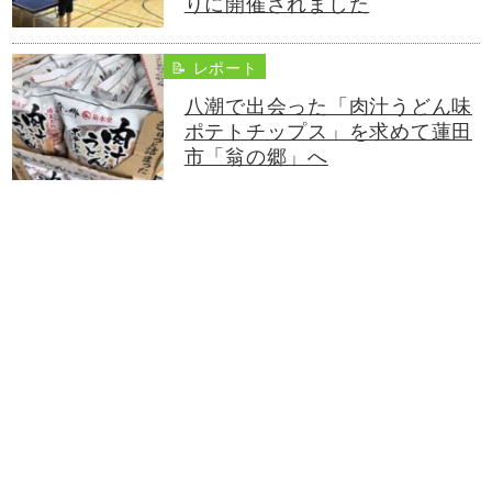
りに開催されました
📝 レポート
八潮で出会った「肉汁うどん味
ポテトチップス」を求めて蓮田
市「翁の郷」へ