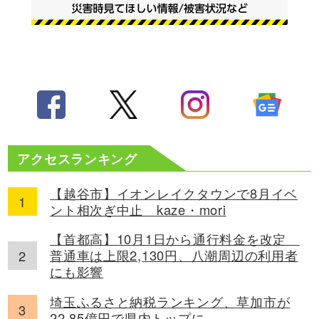
アクセスランキング
【越谷市】イオンレイクタウンで8月イベ
ント相次ぎ中止 kaze・mori
【首都高】10月1日から通行料金を改定
普通車は上限2,130円、八潮周辺の利用者
にも影響
埼玉ふるさと納税ランキング、草加市が
22.85億円で県内トップに