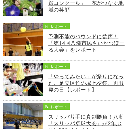
顔コンクール」 花がつなぐ地
域の笑顔
📝 レポート
予測不能のバウンドに歓声！
「第14回八潮市民さいかつぼー
る大会」をレポート
📝 レポート
「やってみたい」が祭りになっ
た。足立区竹の塚七夕祭、再出
発の日【レポート】
📝 レポート
スリッパ片手に真剣勝負！八潮
「スリッパ卓球大会」が2年ぶ