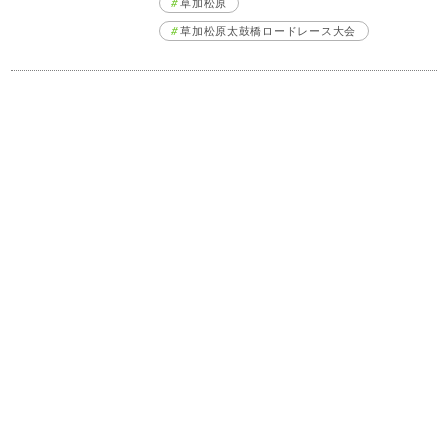
草加松原
草加松原太鼓橋ロードレース大会