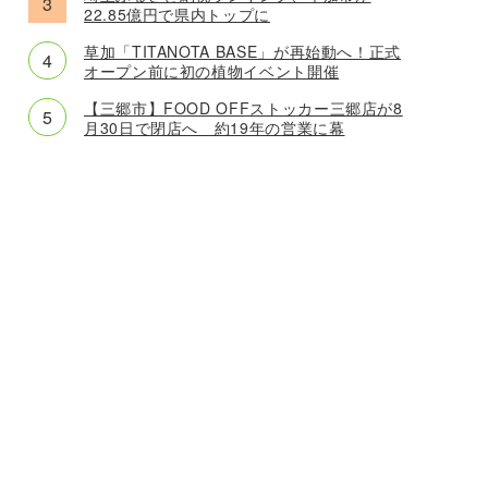
22.85億円で県内トップに
草加「TITANOTA BASE」が再始動へ！正式
オープン前に初の植物イベント開催
【三郷市】FOOD OFFストッカー三郷店が8
月30日で閉店へ 約19年の営業に幕