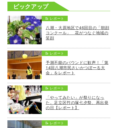
ピックアップ
📝 レポート
八潮・大原地区で46回目の「朝顔
コンクール」 花がつなぐ地域の
笑顔
📝 レポート
予測不能のバウンドに歓声！「第
14回八潮市民さいかつぼーる大
会」をレポート
📝 レポート
「やってみたい」が祭りになっ
た。足立区竹の塚七夕祭、再出発
の日【レポート】
📝 レポート