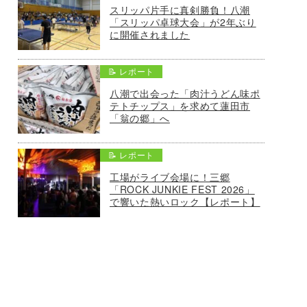
スリッパ片手に真剣勝負！八潮
「スリッパ卓球大会」が2年ぶり
に開催されました
📝 レポート
八潮で出会った「肉汁うどん味ポ
テトチップス」を求めて蓮田市
「翁の郷」へ
📝 レポート
工場がライブ会場に！三郷
「ROCK JUNKIE FEST 2026」
で響いた熱いロック【レポート】