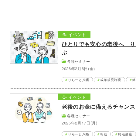
🥳 イベント
ひとりでも安心の老後へ り
ぶ
各種セミナー
2026年2月6日(金)
りらーと八幡
成年後見制度
終
🥳 イベント
老後のお金に備えるチャンス
各種セミナー
2025年2月17日(月)
りらーと八幡
相続
終活講座