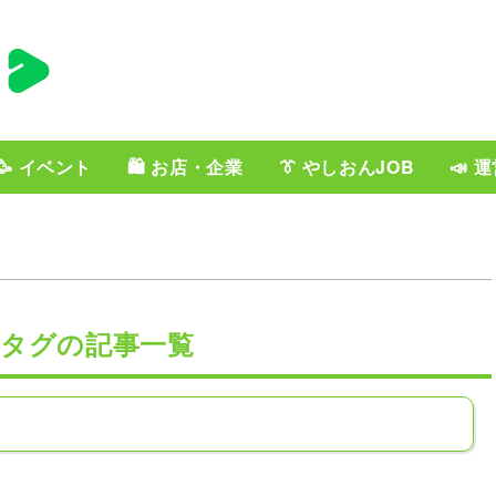
🥳 イベント
🛍️ お店・企業
👔 やしおんJOB
📣 
」タグの記事一覧