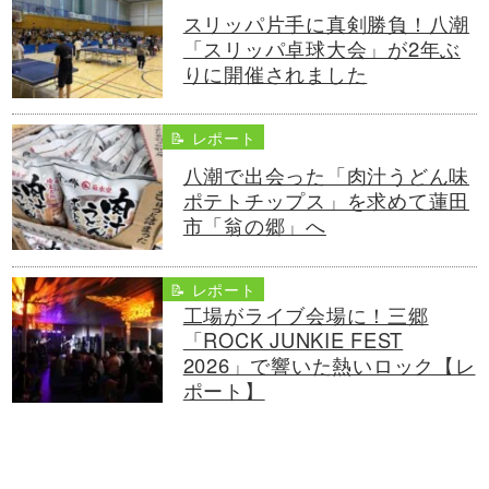
スリッパ片手に真剣勝負！八潮
「スリッパ卓球大会」が2年ぶ
りに開催されました
📝 レポート
八潮で出会った「肉汁うどん味
ポテトチップス」を求めて蓮田
市「翁の郷」へ
📝 レポート
工場がライブ会場に！三郷
「ROCK JUNKIE FEST
2026」で響いた熱いロック【レ
ポート】