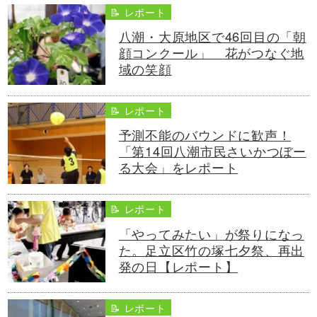
📝 レポート
八潮・大原地区で46回目の「朝
顔コンクール」 花がつなぐ地
域の笑顔
📝 レポート
予測不能のバウンドに歓声！
「第14回八潮市民さいかつぼー
る大会」をレポート
📝 レポート
「やってみたい」が祭りになっ
た。足立区竹の塚七夕祭、再出
発の日【レポート】
📝 レポート