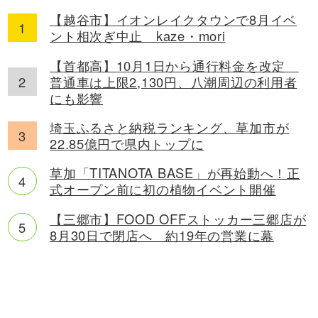
【越谷市】イオンレイクタウンで8月イベ
ント相次ぎ中止 kaze・mori
【首都高】10月1日から通行料金を改定
普通車は上限2,130円、八潮周辺の利用者
にも影響
埼玉ふるさと納税ランキング、草加市が
22.85億円で県内トップに
草加「TITANOTA BASE」が再始動へ！正
式オープン前に初の植物イベント開催
【三郷市】FOOD OFFストッカー三郷店が
8月30日で閉店へ 約19年の営業に幕