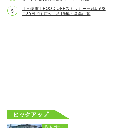
【三郷市】FOOD OFFストッカー三郷店が8
月30日で閉店へ 約19年の営業に幕
ピックアップ
📝 レポート