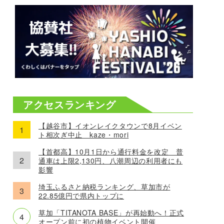
アクセスランキング
【越谷市】イオンレイクタウンで8月イベン
ト相次ぎ中止 kaze・mori
【首都高】10月1日から通行料金を改定 普
通車は上限2,130円、八潮周辺の利用者にも
影響
埼玉ふるさと納税ランキング、草加市が
22.85億円で県内トップに
草加「TITANOTA BASE」が再始動へ！正式
オープン前に初の植物イベント開催