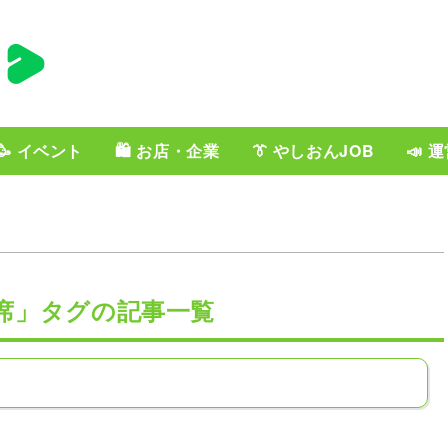
🥳 イベント
🛍️ お店・企業
👔 やしおんJOB
📣 
席」タグの記事一覧