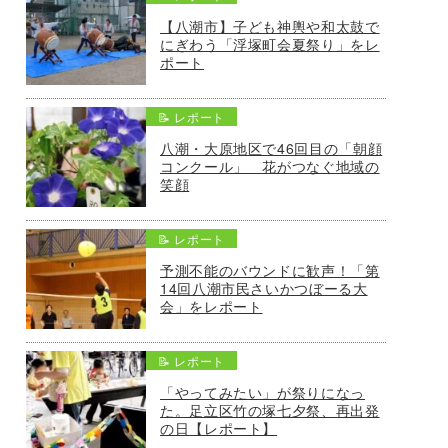
【八潮市】子ども神輿や和太鼓で
にぎわう「浮塚町会夏祭り」をレ
ポート
📝 レポート
八潮・大原地区で46回目の「朝顔
コンクール」 花がつなぐ地域の
笑顔
📝 レポート
予測不能のバウンドに歓声！「第
14回八潮市民さいかつぼーる大
会」をレポート
📝 レポート
「やってみたい」が祭りになっ
た。足立区竹の塚七夕祭、再出発
の日【レポート】