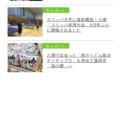
📝 レポート
スリッパ片手に真剣勝負！八潮
「スリッパ卓球大会」が2年ぶり
に開催されました
📝 レポート
八潮で出会った「肉汁うどん味ポ
テトチップス」を求めて蓮田市
「翁の郷」へ