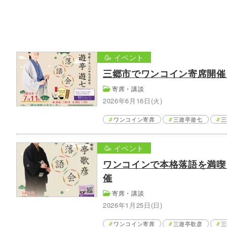
🥳 イベント
三郷市でワンコイン寄席開催
寄席・講談
2026年6月16日(火)
ワンコイン寄席
三遊亭遊七
三
🥳 イベント
ワンコインで本格落語を満喫
催
寄席・講談
2026年1月25日(日)
ワンコイン寄席
三遊亭歌彦
三