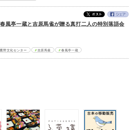
！春風亭一蔵と吉原馬雀が贈る真打二人の特別落語会
鷹野文化センター
吉原馬雀
春風亭一蔵