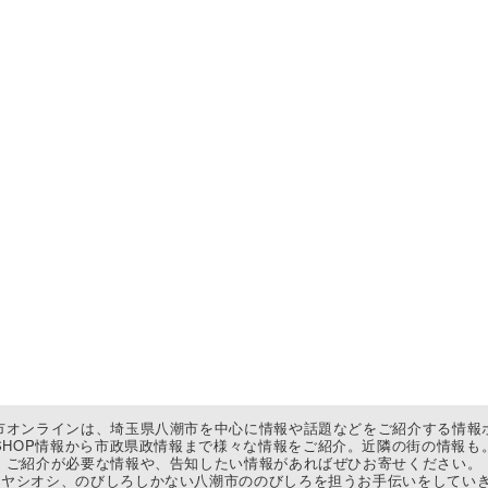
市オンラインは、埼玉県八潮市を中心に情報や話題などをご紹介する情報
SHOP情報から市政県政情報まで様々な情報をご紹介。近隣の街の情報も
ご紹介が必要な情報や、告知したい情報があればぜひお寄せください。
ヤシオシ、のびしろしかない八潮市ののびしろを担うお手伝いをしていき