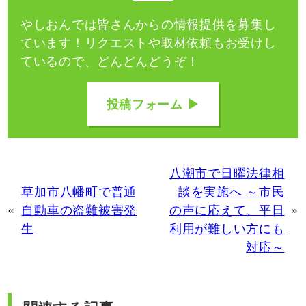
やしおんでは皆さんからの情報提供を募集し
ています！
リクエストや取材依頼もお受けし
ているので、どんどんどうぞ！
投稿フォーム ▶
八潮市で日曜法律相
草加市八幡町で普通
談を実施へ ～市民
«
自動車の盗難被害発
の声に応えて、平日
»
生
利用が難しい方にも
対応～