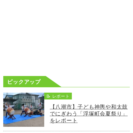
ピックアップ
📝 レポート
【八潮市】子ども神輿や和太鼓
でにぎわう「浮塚町会夏祭り」
をレポート