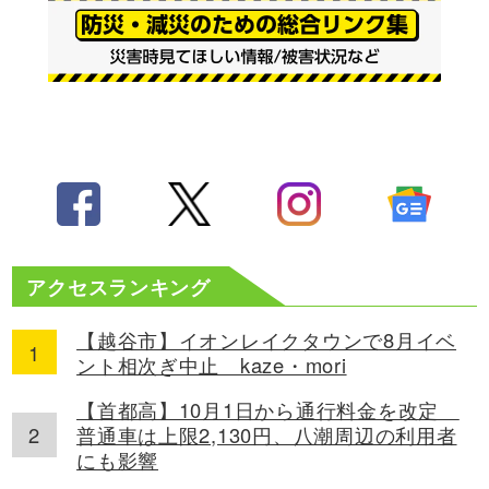
アクセスランキング
【越谷市】イオンレイクタウンで8月イベ
ント相次ぎ中止 kaze・mori
【首都高】10月1日から通行料金を改定
普通車は上限2,130円、八潮周辺の利用者
にも影響