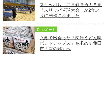
スリッパ片手に真剣勝負！八潮
「スリッパ卓球大会」が2年ぶ
りに開催されました
📝 レポート
八潮で出会った「肉汁うどん味
ポテトチップス」を求めて蓮田
市「翁の郷」へ