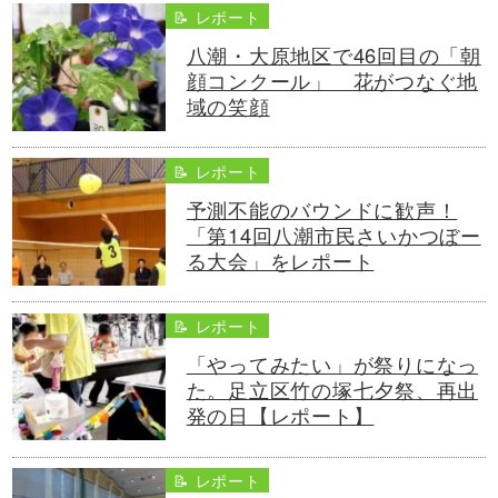
📝 レポート
八潮・大原地区で46回目の「朝
顔コンクール」 花がつなぐ地
域の笑顔
📝 レポート
予測不能のバウンドに歓声！
「第14回八潮市民さいかつぼー
る大会」をレポート
📝 レポート
「やってみたい」が祭りになっ
た。足立区竹の塚七夕祭、再出
発の日【レポート】
📝 レポート