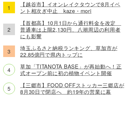
【越谷市】イオンレイクタウンで8月イベ
ント相次ぎ中止 kaze・mori
【首都高】10月1日から通行料金を改定
普通車は上限2,130円、八潮周辺の利用者
にも影響
埼玉ふるさと納税ランキング、草加市が
22.85億円で県内トップに
草加「TITANOTA BASE」が再始動へ！正
式オープン前に初の植物イベント開催
【三郷市】FOOD OFFストッカー三郷店が
8月30日で閉店へ 約19年の営業に幕