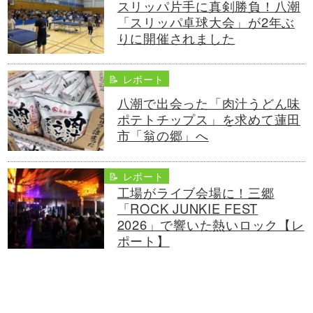
スリッパ片手に真剣勝負！八潮
「スリッパ卓球大会」が2年ぶ
りに開催されました
📝 レポート
八潮で出会った「肉汁うどん味
ポテトチップス」を求めて蓮田
市「翁の郷」へ
📝 レポート
工場がライブ会場に！三郷
「ROCK JUNKIE FEST
2026」で響いた熱いロック【レ
ポート】