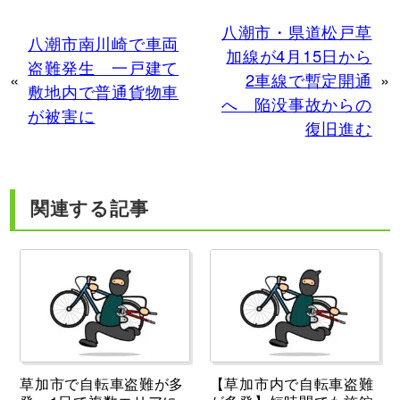
八潮市・県道松戸草
八潮市南川崎で車両
加線が4月15日から
盗難発生 一戸建て
«
2車線で暫定開通
»
敷地内で普通貨物車
へ 陥没事故からの
が被害に
復旧進む
関連する記事
草加市で自転車盗難が多
【草加市内で自転車盗難