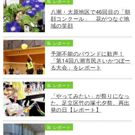
📝 レポート
八潮・大原地区で46回目の「朝
顔コンクール」 花がつなぐ地
域の笑顔
📝 レポート
予測不能のバウンドに歓声！
「第14回八潮市民さいかつぼー
る大会」をレポート
📝 レポート
「やってみたい」が祭りになっ
た。足立区竹の塚七夕祭、再出
発の日【レポート】
📝 レポート