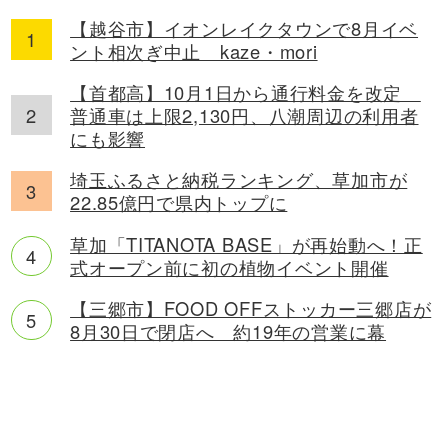
【越谷市】イオンレイクタウンで8月イベ
ント相次ぎ中止 kaze・mori
【首都高】10月1日から通行料金を改定
普通車は上限2,130円、八潮周辺の利用者
にも影響
埼玉ふるさと納税ランキング、草加市が
22.85億円で県内トップに
草加「TITANOTA BASE」が再始動へ！正
式オープン前に初の植物イベント開催
【三郷市】FOOD OFFストッカー三郷店が
8月30日で閉店へ 約19年の営業に幕