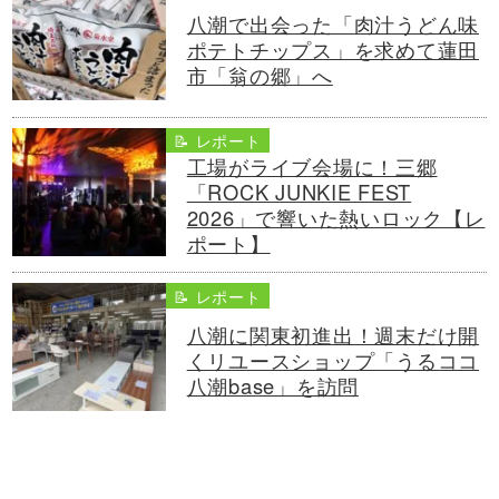
八潮で出会った「肉汁うどん味
ポテトチップス」を求めて蓮田
市「翁の郷」へ
📝 レポート
工場がライブ会場に！三郷
「ROCK JUNKIE FEST
2026」で響いた熱いロック【レ
ポート】
📝 レポート
八潮に関東初進出！週末だけ開
くリユースショップ「うるココ
八潮base」を訪問