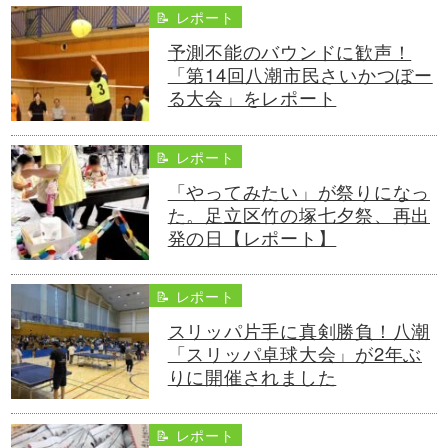
📝 レポート
予測不能のバウンドに歓声！
「第14回八潮市民さいかつぼー
る大会」をレポート
📝 レポート
「やってみたい」が祭りになっ
た。足立区竹の塚七夕祭、再出
発の日【レポート】
📝 レポート
スリッパ片手に真剣勝負！八潮
「スリッパ卓球大会」が2年ぶ
りに開催されました
📝 レポート