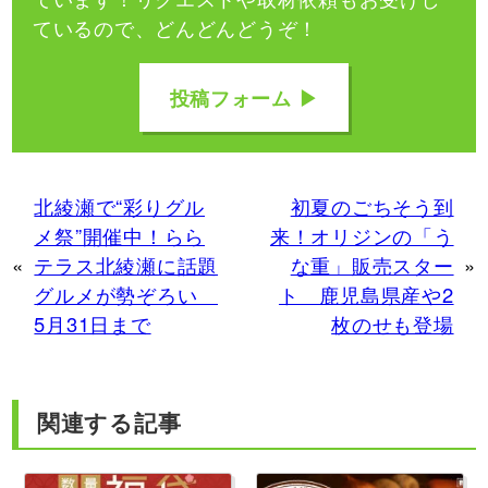
ているので、どんどんどうぞ！
投稿フォーム ▶
北綾瀬で“彩りグル
初夏のごちそう到
メ祭”開催中！らら
来！オリジンの「う
«
テラス北綾瀬に話題
な重」販売スター
»
グルメが勢ぞろい
ト 鹿児島県産や2
5月31日まで
枚のせも登場
関連する記事