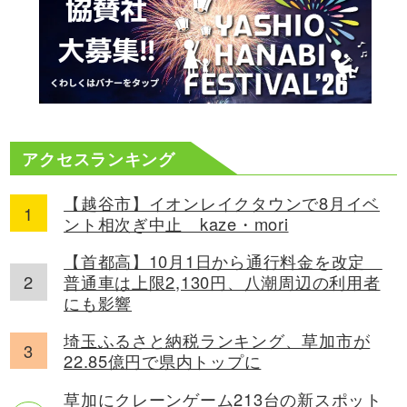
アクセスランキング
【越谷市】イオンレイクタウンで8月イベ
ント相次ぎ中止 kaze・mori
【首都高】10月1日から通行料金を改定
普通車は上限2,130円、八潮周辺の利用者
にも影響
埼玉ふるさと納税ランキング、草加市が
22.85億円で県内トップに
草加にクレーンゲーム213台の新スポット