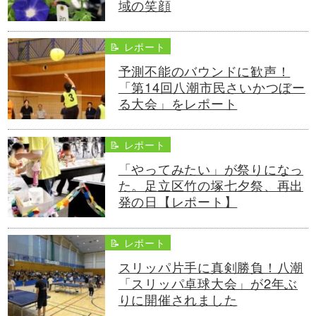
域の笑顔
📝 レポート
予測不能のバウンドに歓声！
「第14回八潮市民さいかつぼー
る大会」をレポート
📝 レポート
「やってみたい」が祭りになっ
た。足立区竹の塚七夕祭、再出
発の日【レポート】
📝 レポート
スリッパ片手に真剣勝負！八潮
「スリッパ卓球大会」が2年ぶ
りに開催されました