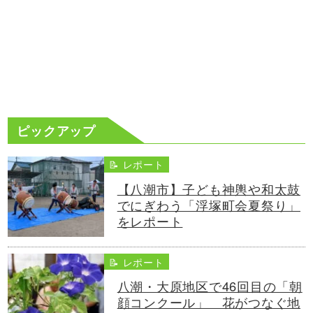
ピックアップ
📝 レポート
【八潮市】子ども神輿や和太鼓
でにぎわう「浮塚町会夏祭り」
をレポート
📝 レポート
八潮・大原地区で46回目の「朝
顔コンクール」 花がつなぐ地