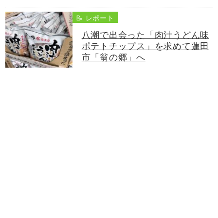
📝 レポート
八潮で出会った「肉汁うどん味
ポテトチップス」を求めて蓮田
市「翁の郷」へ