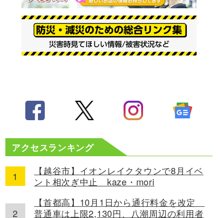
アクセスランキング
【越谷市】イオンレイクタウンで8月イベ
ント相次ぎ中止 kaze・mori
【首都高】10月1日から通行料金を改定
普通車は上限2,130円、八潮周辺の利用者