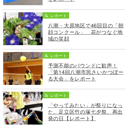
📝 レポート
八潮・大原地区で46回目の「朝
顔コンクール」 花がつなぐ地
域の笑顔
📝 レポート
予測不能のバウンドに歓声！
「第14回八潮市民さいかつぼー
る大会」をレポート
📝 レポート
「やってみたい」が祭りになっ
た。足立区竹の塚七夕祭、再出
発の日【レポート】