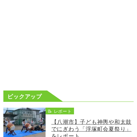
ピックアップ
📝 レポート
【八潮市】子ども神輿や和太鼓
でにぎわう「浮塚町会夏祭り」
をレポート