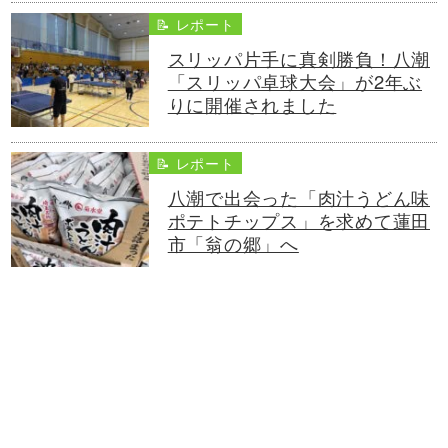
📝 レポート
スリッパ片手に真剣勝負！八潮
「スリッパ卓球大会」が2年ぶ
りに開催されました
📝 レポート
八潮で出会った「肉汁うどん味
ポテトチップス」を求めて蓮田
市「翁の郷」へ