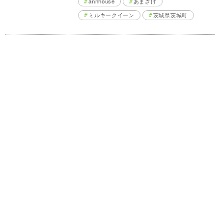
annhouse
あまざけ
ミルキークイーン
茨城県茨城町