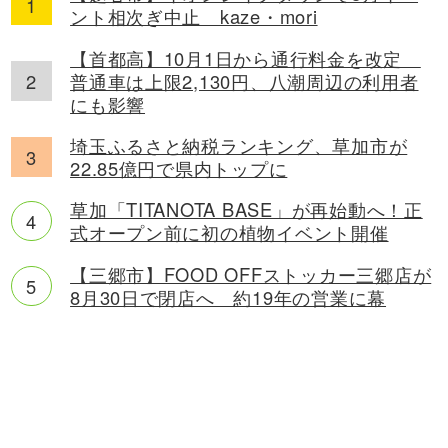
ント相次ぎ中止 kaze・mori
【首都高】10月1日から通行料金を改定
普通車は上限2,130円、八潮周辺の利用者
にも影響
埼玉ふるさと納税ランキング、草加市が
22.85億円で県内トップに
草加「TITANOTA BASE」が再始動へ！正
式オープン前に初の植物イベント開催
【三郷市】FOOD OFFストッカー三郷店が
8月30日で閉店へ 約19年の営業に幕