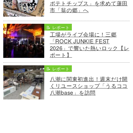
ポテトチップス」を求めて蓮田
市「翁の郷」へ
📝 レポート
工場がライブ会場に！三郷
「ROCK JUNKIE FEST
2026」で響いた熱いロック【レ
ポート】
📝 レポート
八潮に関東初進出！週末だけ開
くリユースショップ「うるココ
八潮base」を訪問