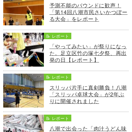
予測不能のバウンドに歓声！
「第14回八潮市民さいかつぼー
る大会」をレポート
📝 レポート
「やってみたい」が祭りになっ
た。足立区竹の塚七夕祭、再出
発の日【レポート】
📝 レポート
スリッパ片手に真剣勝負！八潮
「スリッパ卓球大会」が2年ぶ
りに開催されました
📝 レポート
八潮で出会った「肉汁うどん味