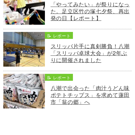
「やってみたい」が祭りになっ
た。足立区竹の塚七夕祭、再出
発の日【レポート】
📝 レポート
スリッパ片手に真剣勝負！八潮
「スリッパ卓球大会」が2年ぶ
りに開催されました
📝 レポート
八潮で出会った「肉汁うどん味
ポテトチップス」を求めて蓮田
市「翁の郷」へ