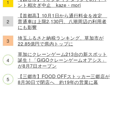
ント相次ぎ中止 kaze・mori
【首都高】10月1日から通行料金を改定
普通車は上限2,130円、八潮周辺の利用者
にも影響
埼玉ふるさと納税ランキング、草加市が
22.85億円で県内トップに
草加にクレーンゲーム213台の新スポット
誕生！「GiGOクレーンゲームオアシス」
が8月7日オープン
【三郷市】FOOD OFFストッカー三郷店が
8月30日で閉店へ 約19年の営業に幕