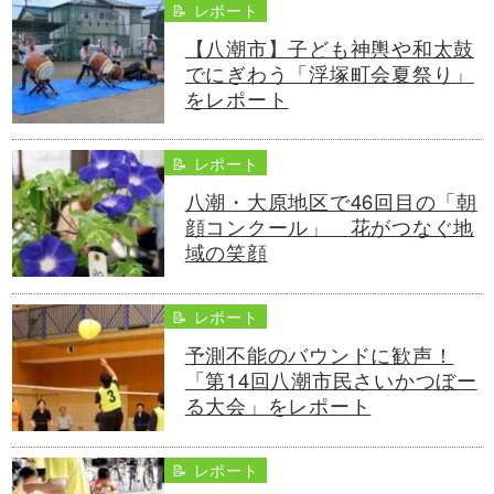
📝 レポート
【八潮市】子ども神輿や和太鼓
でにぎわう「浮塚町会夏祭り」
をレポート
📝 レポート
八潮・大原地区で46回目の「朝
顔コンクール」 花がつなぐ地
域の笑顔
📝 レポート
予測不能のバウンドに歓声！
「第14回八潮市民さいかつぼー
る大会」をレポート
📝 レポート