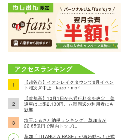
アクセスランキング
【越谷市】イオンレイクタウンで8月イベン
ト相次ぎ中止 kaze・mori
【首都高】10月1日から通行料金を改定 普
通車は上限2,130円、八潮周辺の利用者にも
影響
埼玉ふるさと納税ランキング、草加市が
22.85億円で県内トップに
草加「TITANOTA BASE」が再始動へ！正式