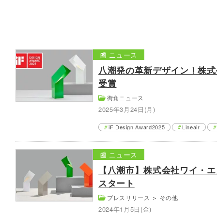
📰 ニュース
八潮発の革新デザイン！株式会社ワ
受賞
街角ニュース
2025年3月24日(月)
iF Design Award2025
Lineair
📰 ニュース
【八潮市】株式会社ワイ・エス
スタート
プレスリリース
＞
その他
2024年1月5日(金)