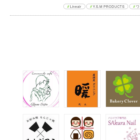
Lineair
Y.S.M PRODUCTS
ワ