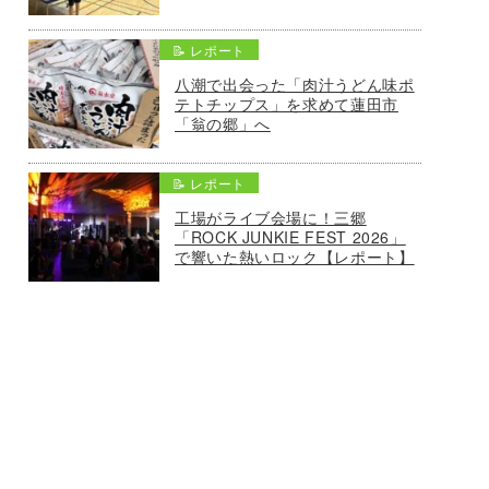
📝 レポート
八潮で出会った「肉汁うどん味ポ
テトチップス」を求めて蓮田市
「翁の郷」へ
📝 レポート
工場がライブ会場に！三郷
「ROCK JUNKIE FEST 2026」
で響いた熱いロック【レポート】