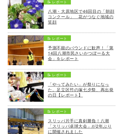
📝 レポート
八潮・大原地区で46回目の「朝顔
コンクール」 花がつなぐ地域の
笑顔
📝 レポート
予測不能のバウンドに歓声！「第
14回八潮市民さいかつぼーる大
会」をレポート
📝 レポート
「やってみたい」が祭りになっ
た。足立区竹の塚七夕祭、再出発
の日【レポート】
📝 レポート
スリッパ片手に真剣勝負！八潮
「スリッパ卓球大会」が2年ぶり
に開催されました