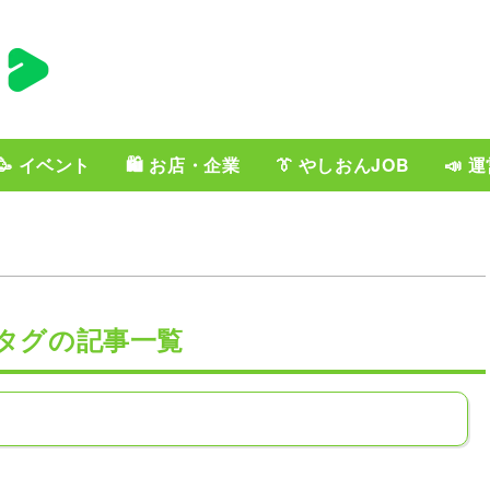
🥳 イベント
🛍️ お店・企業
👔 やしおんJOB
📣 
r」タグの記事一覧