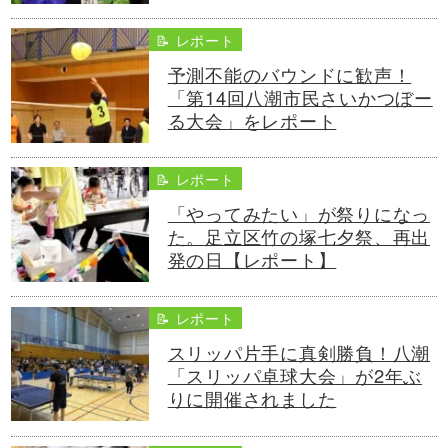
📝 レポート
予測不能のバウンドに歓声！
「第14回八潮市民さいかつぼー
る大会」をレポート
📝 レポート
「やってみたい」が祭りになっ
た。足立区竹の塚七夕祭、再出
発の日【レポート】
📝 レポート
スリッパ片手に真剣勝負！八潮
「スリッパ卓球大会」が2年ぶ
りに開催されました