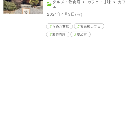
グルメ・飲食店
＞
カフェ・甘味
＞
カフ
ェ
2024年4月9日(火)
うめだ商店
古民家カフェ
海鮮料理
草加市