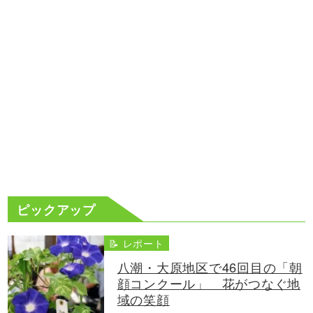
ピックアップ
📝 レポート
八潮・大原地区で46回目の「朝
顔コンクール」 花がつなぐ地
域の笑顔