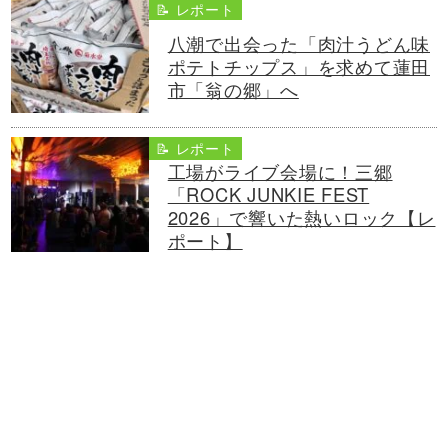
📝 レポート
八潮で出会った「肉汁うどん味
ポテトチップス」を求めて蓮田
市「翁の郷」へ
📝 レポート
工場がライブ会場に！三郷
「ROCK JUNKIE FEST
2026」で響いた熱いロック【レ
ポート】