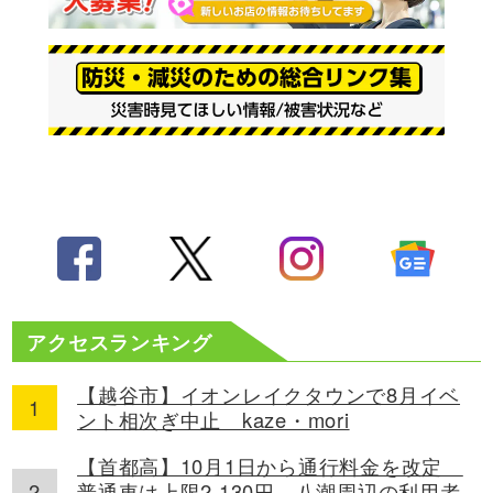
アクセスランキング
【越谷市】イオンレイクタウンで8月イベ
ント相次ぎ中止 kaze・mori
【首都高】10月1日から通行料金を改定
普通車は上限2,130円、八潮周辺の利用者